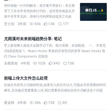
有时候能一行代码解决，就尽量不用多行；本文整
理了工作非常有用的单行代码，这些需求都是在开
发中非常常见的，用单行代码帮助你提高工作效
率。
芝士加
3年前
93k
1.9k
177
尤雨溪对未来前端趋势分享: 笔记
早上参加稀土掘金大会随手记下的。能力有限，欢迎勘误。 一、 开发范
式&底层框架 1、React Hooks 带来的开发范式的变革 React Hooks 取
代 Class Components 启发组
全栈然叔
4年前
102k
945
136
前端上传大文件怎么处理
在做文件的导入功能的时候,如果导入的文件过大,可能会导所需要的时间
够长,且失败后需要重新上传,我们需要前后端结合的方式解决这个问题
黄金林
4年前
38k
726
69