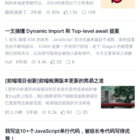
制到本地使用都可以。 2024年推荐以下小而美的
库。 radash 实用的工具库，相比与 lodash，更
晓得迷路了
2年前
80k
1.5k
148
一文搞懂 Dynamic Import 和 Top-level await 提案
1. 前言 随着 ES6 的发布，JavaScript 语法也越来越趋于成熟，新的提案
也在不断地提出。 ECMA 提案一共有四个阶段，处于 Stage3 的都需要
我们持续关注，以后很可能就会被纳入新标准中。 今天主要来深入讲解
一下动态 import 和 Top-level aw…
nuIl
6年前
4.4k
39
6
[前端项目创新]前端检测版本更新的简易之道
1.需求分析通常前端项目经开发迭代需求或者临时修
复bug而上线后，我们都希望用户端能迅速检测项目
已更新而去刷新页面。检测项目跟新的方法有很
多，我这里提供一个适用度较高的简单易行的方
村上小树
5年前
6.3k
90
35
法。2.代码示例及分
我写这10+个JavaScript单行代码，被组长夸代码写得优
雅！