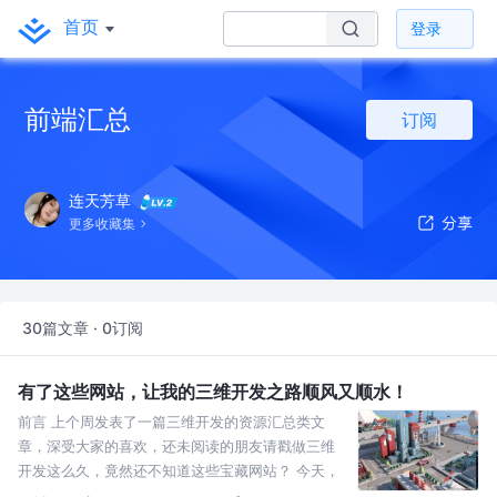
首页
登录
前端汇总
订阅
连天芳草
更多收藏集
30篇文章 · 0订阅
有了这些网站，让我的三维开发之路顺风又顺水！
前言 上个周发表了一篇三维开发的资源汇总类文
章，深受大家的喜欢，还未阅读的朋友请戳做三维
开发这么久，竟然还不知道这些宝藏网站？ 今天，
我将继续履行我的承诺，继续为大家分享干货，包