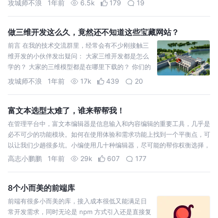
攻城师不浪
1年前
6.5k
179
19
括：数据格式转换及处理
做三维开发这么久，竟然还不知道这些宝藏网站？
前言 在我的技术交流群里，经常会有不少刚接触三
维开发的小伙伴发出疑问： 大家三维开发都是怎么
学的？ 大家的三维模型都是在哪里下载的？ 你们的
GIS数据都是从哪里获取到的？数据格式在哪转换？
攻城师不浪
1年前
17k
439
20
Three
富文本选型太难了，谁来帮帮我！
在管理平台中，富文本编辑器是信息输入和内容编辑的重要工具，几乎是
必不可少的功能模块。如何在使用体验和需求功能上找到一个平衡点，可
以让我们少趟很多坑。小编使用几十种编辑器，尽可能的帮你权衡选择，
早日脱坑
高志小鹏鹏
1年前
29k
607
177
8个小而美的前端库
前端有很多小而美的库，接入成本很低又能满足日
常开发需求，同时无论是 npm 方式引入还是直接复