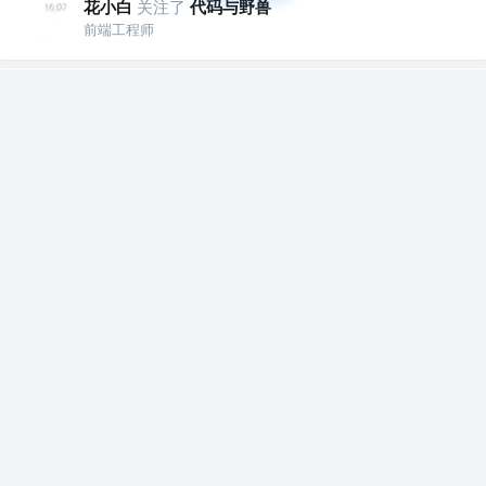
花小白
关注了
代码与野兽
前端工程师
花小白
关注了
白哥学前端
前端工程师
花小白
赞了这篇文章
Dewey
关注
前端 @字节跳动
4年前
·
2022年中总结 | 我如愿踏进了字节跳动
写之前，我回头看了我2021年的年终总结——
《# 回望我的前端之路，无愧 —— 2021...
521
118
花小白
赞了这篇文章