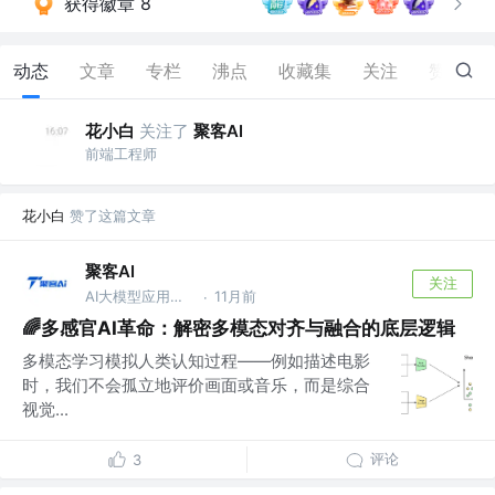
获得徽章 8
动态
文章
专栏
沸点
收藏集
关注
赞
59
花小白
关注了
聚客AI
前端工程师
花小白
赞了这篇文章
聚客AI
关注
AI大模型应用开发工程师
11月前
·
🌈多感官AI革命：解密多模态对齐与融合的底层逻辑
多模态学习模拟人类认知过程——例如描述电影
时，我们不会孤立地评价画面或音乐，而是综合
视觉...
评论
3