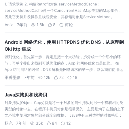
1. 请求示例 2. 构建Retrofit对象 serviceMethodCache：
serviceMethodCache是一个ConcurrentHashMap类型的Map集合，
因此它支持并发操作且线程安全，其存储对象是ServiceMethod。
ServiceMethod我…
Anlia
7年前
1.6k
8
评论
Android 网络优化，使用 HTTPDNS 优化 DNS，从原理到
OkHttp 集成
谈到优化，首先第一步，肯定是把一个大功能，拆分成一个个细小的环
节，再单个拎出来找到可以优化的点，App 的网络优化也是如此。 在
App 访问网络的时候，DNS 解析是网络请求的第一步，默认我们使用运
营商的 LocalDNS 服务。有数据统计，在这一块 3G 网络下，耗时在 2…
承香墨影
7年前
12k
72
18
Java深拷贝和浅拷贝
对象拷贝(Object Copy)就是将一个对象的属性拷贝到另一个有着相同类
类型的对象中去。在程序中拷贝对象是很常见的，主要是为了在新的上下
文环境中复用对象的部分或全部数据。 Java中有三种类型的对象拷贝：
浅拷贝(Shallow Copy)、深拷贝(Deep Copy)、延迟…
杨充
7年前
35k
84
12