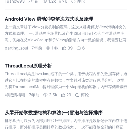
19snow93
7年前
1.2k
6
评论
Android View 滑动冲突解决方式以及原理
上一篇文章讲了View分发机制的源码，这次来讲讲解决View滑动冲突的
方式和原理。 一. 滑动冲突场景以及产生原因 那为什么会产生滑动冲突
呢，例如在父ViewGroup和子View的滑动方向一致的情况，我需要让两
者都可以滑动。在上篇博客中我们分析了事件分发机制，其中提到
parting_soul
7年前
14k
39
6
View…
ThreadLocal原理分析
ThreadLocal类是java.lang包下的一个类，用于线程内部的数据存储，通
过它可以在指定的线程中存储数据，本文针对该类进行原理分析。 这里
先将ThreadLocalMap暂时理解为一个Map结构的容器，内部存储着该线
程作用域下的的所有变量副本，我们从ThreadLoc…
却把清梅嗅
7年前
2.5k
29
评论
从零开始学数据结构和算法(一)冒泡与选择排序
排序算法可以分为内部排序和外部排序，内部排序是数据记录在内存中进
行排序，而外部排序是因排序的数据很大，一次不能容纳全部的排序记