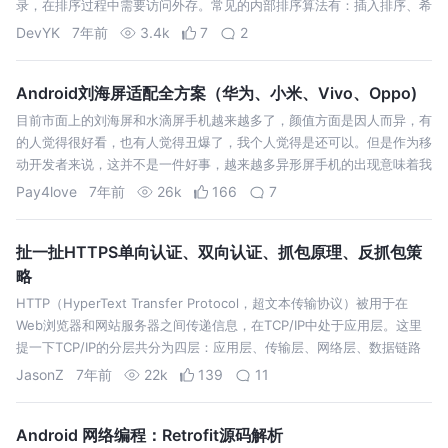
录，在排序过程中需要访问外存。常见的内部排序算法有：插入排序、希
尔排序、选择排序、冒泡排序、归并排序、快速排序、堆排序、基数排序
DevYK
7年前
3.4k
7
2
等。用一张图概括: 平方…
Android刘海屏适配全方案（华为、小米、Vivo、Oppo)
目前市面上的刘海屏和水滴屏手机越来越多了，颜值方面是因人而异，有
的人觉得很好看，也有人觉得丑爆了，我个人觉得是还可以。但是作为移
动开发者来说，这并不是一件好事，越来越多异形屏手机的出现意味着我
们需要投入大量精力在适配上（就不提之后会出的折叠屏手机了）。本文
Pay4love
7年前
26k
166
7
总结了当下主流手机的刘…
扯一扯HTTPS单向认证、双向认证、抓包原理、反抓包策
略
HTTP（HyperText Transfer Protocol，超文本传输协议）被用于在
Web浏览器和网站服务器之间传递信息，在TCP/IP中处于应用层。这里
提一下TCP/IP的分层共分为四层：应用层、传输层、网络层、数据链路
层; 这样，HTTPS就登场了。HTTPS中的S表…
JasonZ
7年前
22k
139
11
Android 网络编程：Retrofit源码解析