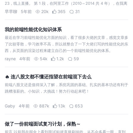
23，线上直播。 第 1 段，在阿里工作（2010～2014 共 4 年），在我离
开阿里的时候，阿里就已经有七八万员工了，已经是超大型…
早早聊
5年前
20k
365
31
我的前端性能优化知识体系
最近在学习前端性能优化方面的知识，看了很多大佬的文章，感觉文章多
了比较零散，学习效率不高，所以就整合了一下大佬们写的性能优化的东
西，从页面的渲染过程来建立自己的一个前端性能优化的体系。
rayne
4年前
54k
1.2k
59
🔥 连八股文都不懂还指望在前端混下去么
前端八股文还是值得深入了解，系统巩固的基础。扎实的基本功还有利于
跳槽涨薪的。小知识，大挑战！努力行动起来吧！
Gaby
4年前
887k
13k
653
做了一份前端面试复习计划，保熟～
前言 以前我在掘金上看到面试贴就直接刷掉的，从不会多看一眼，直到