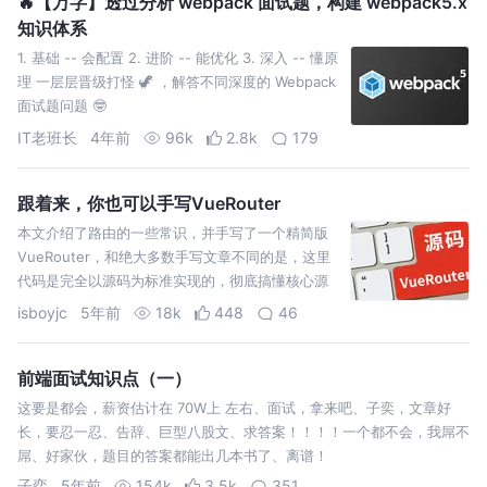
🔥【万字】透过分析 webpack 面试题，构建 webpack5.x
知识体系
1. 基础 -- 会配置 2. 进阶 -- 能优化 3. 深入 -- 懂原
理 一层层晋级打怪 🦖 ，解答不同深度的 Webpack
面试题问题 🤓
IT老班长
4年前
96k
2.8k
179
跟着来，你也可以手写VueRouter
本文介绍了路由的一些常识，并手写了一个精简版
VueRouter，和绝大多数手写文章不同的是，这里
代码是完全以源码为标准实现的，彻底搞懂核心源
码之外，后面看真正的源码可以毫不夸张的说：纵
isboyjc
5年前
18k
448
46
享丝滑！
前端面试知识点（一）
这要是都会，薪资估计在 70W上 左右、面试，拿来吧、子奕，文章好
长，要忍一忍、告辞、巨型八股文、求答案！！！！一个都不会，我屌不
屌、好家伙，题目的答案都能出几本书了、离谱！
子弈
5年前
154k
3.5k
351