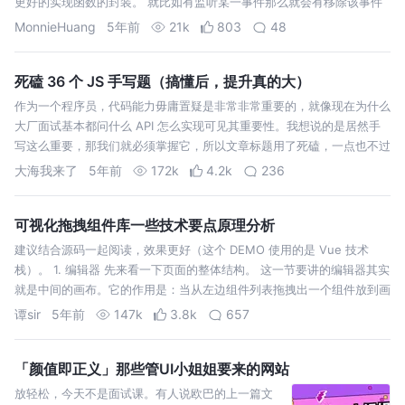
更好的实现函数的封装。 就比如有监听某一事件那么就会有移除该事件
的操作，那么就可以利用柯里化的思想去封装代码了。 或者说一个输入A
MonnieHuang
5年前
21k
803
48
有唯一并且对应…
死磕 36 个 JS 手写题（搞懂后，提升真的大）
作为一个程序员，代码能力毋庸置疑是非常非常重要的，就像现在为什么
大厂面试基本都问什么 API 怎么实现可见其重要性。我想说的是居然手
写这么重要，那我们就必须掌握它，所以文章标题用了死磕，一点也不过
分，也希望不被认为是标题党。 作为一个普通前端，我是真的写不出
大海我来了
5年前
172k
4.2k
236
Promise A…
可视化拖拽组件库一些技术要点原理分析
建议结合源码一起阅读，效果更好（这个 DEMO 使用的是 Vue 技术
栈）。 1. 编辑器 先来看一下页面的整体结构。 这一节要讲的编辑器其实
就是中间的画布。它的作用是：当从左边组件列表拖拽出一个组件放到画
布中时，画布要把这个组件渲染出来。 用一个数组 componentDat…
谭sir
5年前
147k
3.8k
657
「颜值即正义」那些管UI小姐姐要来的网站
放轻松，今天不是面试课。有人说欧巴的上一篇文