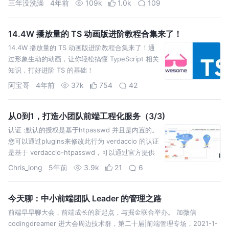
三年没洗澡
4年前
109k
1.0k
109
14.4W 播放量的 TS 动画版进阶教程合集来了！
14.4W 播放量的 TS 动画版进阶教程合集来了！通
过形象生动的动画，让你轻松搞懂 TypeScript 相关
知识，打好进阶 TS 的基础！
阿宝哥
4年前
37k
754
42
从0到1，打造小团队前端工程化服务（3/3)
认证 :默认的授权是基于htpasswd 并且是内置的。
您可以通过plugins来修改此行为 verdaccio 的认证
是基于 verdaccio-htpasswd，可以通过官方提供
的工具来生成
Chris_long
5年前
3.9k
21
6
www.htaccesstools.com/htpasswd-ge…，将生
成的段字…
今天聊：中小前端团队 Leader 的管理之路
前端早早聊大会，前端成长的新起点，与掘金联合举办。 加微信
codingdreamer 进大会周边技术群，第二十届|前端管理专场，2021-1-