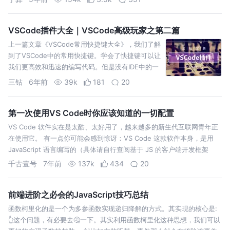
VSCode插件大全｜VSCode高级玩家之第二篇
上一篇文章《VSCode常用快捷键大全》，我们了解
到了VSCode中的常用快捷键。学会了快捷键可以让
我们更高效和迅速的编写代码。但是没有IDE中的一
些辅助功能，还是美中不足。 VSCode没有安装插
三钻
6年前
39k
181
20
件，就等同于一把枪没有安装配件，打把的时候还
是缺失精准度，开枪的时候也会有很重的…
第一次使用VS Code时你应该知道的一切配置
VS Code 软件实在是太酷、太好用了，越来越多的新生代互联网青年正
在使用它。 有一点你可能会感到惊讶：VS Code 这款软件本身，是用
JavaScript 语言编写的（具体请自行查阅基于 JS 的客户端开发框架
Electron）。Jeff Atwood 在 2007 …
千古壹号
7年前
137k
434
20
前端进阶之必会的JavaScript技巧总结
函数柯里化的是一个为多参函数实现递归降解的方式。其实现的核心是:
👆这个问题，有必要去🤔一下。其实利用函数柯里化这种思想，我们可以