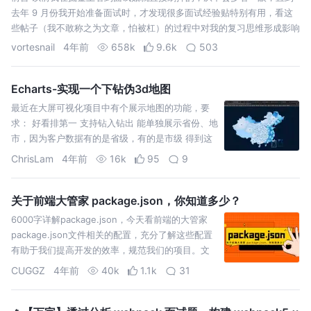
去年 9 月份我开始准备面试时，才发现很多面试经验贴特别有用，看这
些帖子（我不敢称之为文章，怕被杠）的过程中对我的复习思维形成影响
很大，
vortesnail
4年前
658k
9.6k
503
Echarts-实现一个下钻伪3d地图
最近在大屏可视化项目中有个展示地图的功能，要
求： 好看排第一 支持钻入钻出 能单独展示省份、地
市，因为客户数据有的是省级，有的是市级 得到这
个需求后第一个想到的就是Echarts，所以打开
ChrisLam
4年前
16k
95
9
Echart
关于前端大管家 package.json，你知道多少？
6000字详解package.json，今天看前端的大管家
package.json文件相关的配置，充分了解这些配置
有助于我们提高开发的效率，规范我们的项目。文
章内容较多，建议先收藏在学习！
CUGGZ
4年前
40k
1.1k
31