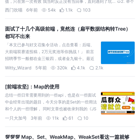
值，只在第一次有效 我当时反正没有当回事，直到遇到了坑... 🌰2. 举个
例子： 😄 1. 就是相当于全局作用域，一处被修改…
西门吹喵
6年前
54k
1.1k
103
面试了十几个高级前端，竟然连（扁平数据结构转Tree）
都写不出来
「本文已参与好文召集令活动，点击查看：后端、
大前端双赛道投稿，2万元奖池等你挑战！」 前言
招聘季节一般都在金三银四，或者金九银十。最近
在这五六月份，陆陆续续面试了十几个高级前端。
Witty_Wizard
5年前
320k
4.1k
2.1k
有一套考察算法的小题
[前端攻坚]：Map的使用
总结一些日常需要用到的一些api，也是在一些面试
中会经常出现的题目，今天分享的是Set的一些用法
和个人的一些理解， 同时文章也被收录到我的《JS
基础》专栏中，欢迎大家点击收藏加关注。
一只大加号
3年前
11k
61
10
💯💯💯 Map、Set、WeakMap、WeakSet看这一篇就够