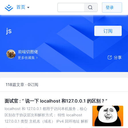
首页
登录
js
订阅
前端切图佬
更多收藏集
118篇文章 · 0订阅
面试官 : “ 说一下 localhost 和127.0.0.1 的区别 ? ”
localhost 和 127.0.0.1 都用于访问本机服务，核心
区别在于协议层次和解析方式： 特性 localhost
127.0.0.1 类型 主机名（域名） IPv4 回环地址 解析
方式 需通