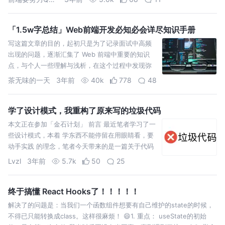
「1.5w字总结」Web前端开发必知必会详尽知识手册
写这篇文章的目的，起初只是为了记录面试中高频
出现的问题，逐渐汇集了 Web 前端中重要的知识
点，与个人一些理解与浅析，在这个过程中发现弥
补了自己不少疏漏的知识，所以分享出来交流学习
茶无味的一天
3年前
40k
778
48
学了设计模式，我重构了原来写的垃圾代码
本文正在参加「金石计划」 前言 最近笔者学习了一
些设计模式，本着 学东西不能停留在用眼睛看，要
动手实践 的理念，笔者今天带来的是一篇关于代码
逻辑重构的文章，将学到的东西充分运用到实际的
Lvzl
3年前
5.7k
50
25
项目中。
终于搞懂 React Hooks了！！！！！
解决了的问题是：当我们一个函数组件想要有自己维护的state的时候，
不得已只能转换成class。这样很麻烦！ 😄1. 重点： useState的初始