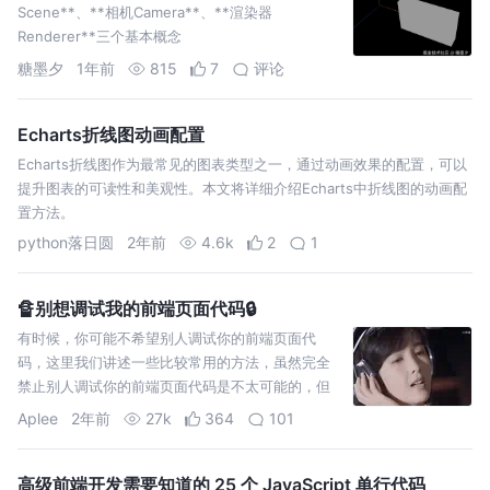
Scene**、**相机Camera**、**渲染器
Renderer**三个基本概念
糖墨夕
1年前
815
7
评论
Echarts折线图动画配置
Echarts折线图作为最常见的图表类型之一，通过动画效果的配置，可以
提升图表的可读性和美观性。本文将详细介绍Echarts中折线图的动画配
置方法。
python落日圆
2年前
4.6k
2
1
🔏别想调试我的前端页面代码🔒
有时候，你可能不希望别人调试你的前端页面代
码，这里我们讲述一些比较常用的方法，虽然完全
禁止别人调试你的前端页面代码是不太可能的，但
你可以采取一些措施来增加调试的难度。
Aplee
2年前
27k
364
101
高级前端开发需要知道的 25 个 JavaScript 单行代码