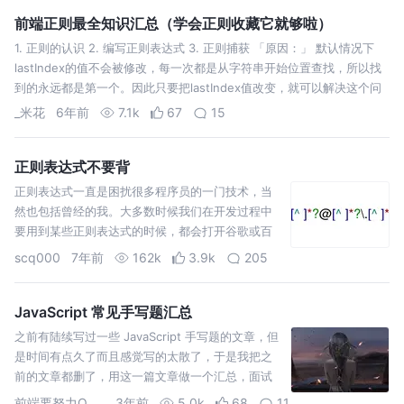
前端正则最全知识汇总（学会正则收藏它就够啦）
1. 正则的认识 2. 编写正则表达式 3. 正则捕获 「原因：」 默认情况下
lastIndex的值不会被修改，每一次都是从字符串开始位置查找，所以找
到的永远都是第一个。因此只要把lastIndex值改变，就可以解决这个问
题 默认情况下正则捕获的时候，是按照当前正则所匹配的最长…
_米花
6年前
7.1k
67
15
正则表达式不要背
正则表达式一直是困扰很多程序员的一门技术，当
然也包括曾经的我。大多数时候我们在开发过程中
要用到某些正则表达式的时候，都会打开谷歌或百
度直接搜索然后拷贝粘贴。当下一次再遇到相同问
scq000
7年前
162k
3.9k
205
题的时候，同样的场景又再来一遍。作为一门用途
很广的技术，我相信深入理解正则表达式并能融会
贯通是值得的。…
JavaScript 常见手写题汇总
之前有陆续写过一些 JavaScript 手写题的文章，但
是时间有点久了而且感觉写的太散了，于是我把之
前的文章都删了，用这一篇文章做一个汇总，面试
前看看 就酱～
前端要努力QAQ
3年前
5.0k
68
11