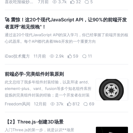
喜欢吃辣椒炒肉拌面
7月前
3.7k
32
5
🚀 震惊！这20个现代JavaScript API，让90%的前端开发
者直呼"相见恨晚"！
通过这20个现代JavaScript API的深入学习，你已经掌握了前端开发的核
心武器库。每个API都代表着Web开发的一个重要方向
iDao技术魔方
11月前
2.9k
59
11
前端必学-完美组件封装原则
此文总结了我多年组件封装经验，以及拜读 antd、
element-plus、vant、fusion等多个知名组件库所
提炼的完美组件封装的经验；是一个开发者在封装
项目组件，公共组件等场景时非常有必要遵循
Freedom风间
12月前
37k
812
69
【2】Three.js-创建3D场景
入门Three.js的第一步，就是认识**场景