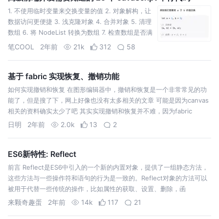
1. 不使用临时变量来交换变量的值 2. 对象解构，让
数据访问更便捷 3. 浅克隆对象 4. 合并对象 5. 清理
数组 6. 将 NodeList 转换为数组 7. 检查数组是否满
足指定条件 8.
笔COOL
2年前
21k
312
58
基于 fabric 实现恢复、撤销功能
如何实现撤销和恢复 在图形编辑器中，撤销和恢复是一个非常常见的功
能了，但是搜了下，网上好像也没有太多相关的文章 可能是因为canvas
相关的资料确实太少了吧 其实实现撤销和恢复并不难，因为fabric
日明
2年前
2.0k
13
2
ES6新特性: Reflect
前言 Reflect是ES6中引入的一个新的内置对象，提供了一组静态方法，
这些方法与一些操作符和语句的行为是一致的。Reflect对象的方法可以
被用于代替一些传统的操作，比如属性的获取、设置、删除，函
来颗奇趣蛋
2年前
14k
117
21