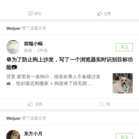
评论
点赞
赞了这篇文章
Weijuer
前端小蜗
关注
前端
2年前
·
🚫为了防止狗上沙发，写了一个浏览器实时识别目标功
能📷
背景 家里有一条狗🐶，很喜欢乘人不备睡沙发
🛋️，恰好最近刚搬家 + 狗迎来了掉毛期 ...
306
78
赞了这篇文章
Weijuer
东方小月
关注