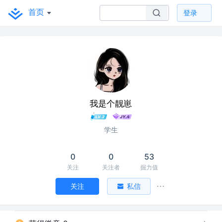
首页
登录
我是个靓崽
学生
0
0
53
关注
关注者
掘力值
关注
私信