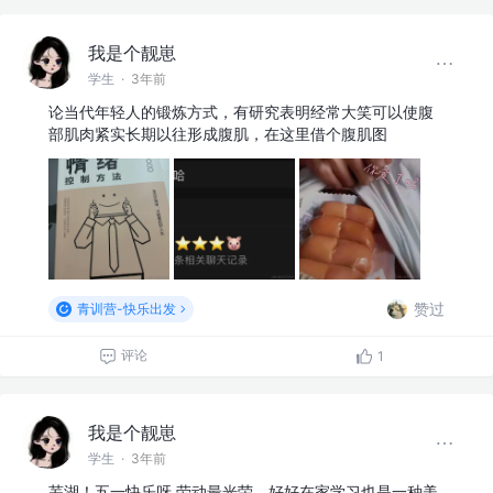
我是个靓崽
学生
·
3年前
论当代年轻人的锻炼方式，有研究表明经常大笑可以使腹
部肌肉紧实长期以往形成腹肌，在这里借个腹肌图
赞过
青训营-快乐出发
评论
1
我是个靓崽
学生
·
3年前
芜湖！五一快乐呀 劳动最光荣，好好在家学习也是一种美