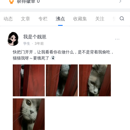
获得徽章 0
动态
文章
专栏
沸点
收藏集
关注
赞
0
我是个靓崽
学生
·
3年前
快把门开开，让我看看你在做什么，是不是背着我偷吃，
猫猫我呀～要饿死了