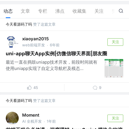
动态
文章
专栏
沸点
收藏集
关注
赞
6
今天看源码了吗
赞了这篇文章
xiaoyan2015
关注
web前端开发
6年前
·
uni-app聊天App实例|仿微信聊天界面|朋友圈
最近一直在捣鼓uniapp技术开发，前段时间就有
使用uniapp实现了自定义导航栏及模态...
45
9
今天看源码了吗
赞了这篇文章
Moment
关注
AI 全栈开发
1年前
·