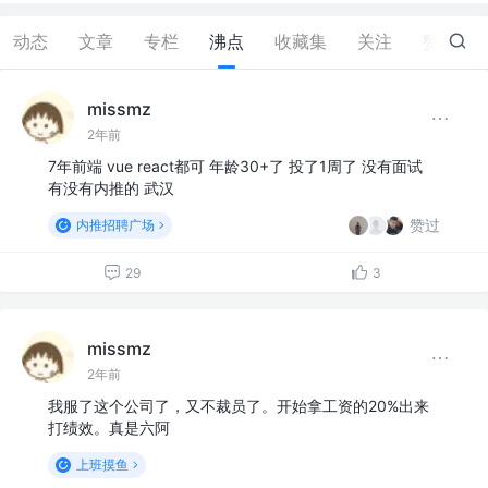
动态
文章
专栏
沸点
收藏集
关注
赞
5
missmz
2年前
7年前端 vue react都可 年龄30+了 投了1周了 没有面试
有没有内推的 武汉
赞过
内推招聘广场
29
3
missmz
2年前
我服了这个公司了，又不裁员了。开始拿工资的20%出来
打绩效。真是六阿
上班摸鱼