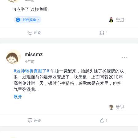
4点半了 该摸鱼啦
赞过
上班摸鱼
评论
1
missmz
4年前
#这神转折真掘了#
午睡一觉醒来，抬起头揉了揉朦胧的双
眼，发现面前的显示器变成了一块黑板，上面写着2010年
高考倒计时一天，顿时心生疑惑，感觉像是在梦里，但空
气里弥漫着…
展开
赞过
评论
1