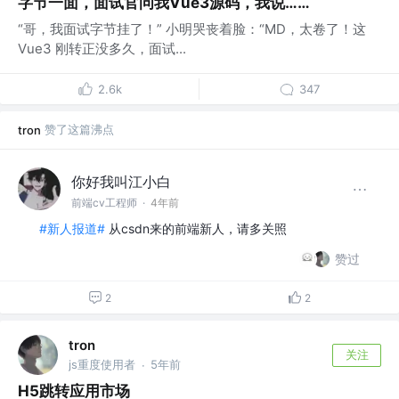
字节一面，面试官问我Vue3源码，我说……
“哥，我面试字节挂了！” 小明哭丧着脸：“MD，太卷了！这
Vue3 刚转正没多久，面试...
2.6k
347
赞了这篇沸点
tron
你好我叫江小白
前端cv工程师
·
4年前
#新人报道#
从csdn来的前端新人，请多关照
赞过
2
2
tron
关注
js重度使用者
5年前
·
H5跳转应用市场