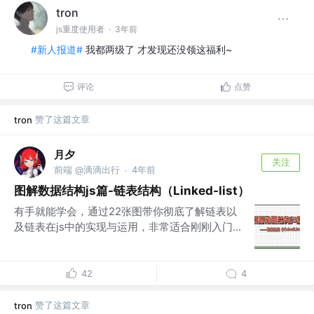
tron
js重度使用者
·
3年前
#新人报道#
我都两级了 才发现还没领这福利~
评论
点赞
赞了这篇文章
tron
月夕
关注
前端 @滴滴出行
4年前
·
图解数据结构js篇-链表结构（Linked-list）
有手就能学会，通过22张图带你彻底了解链表以
及链表在js中的实现与运用，非常适合刚刚入门...
42
4
赞了这篇文章
tron