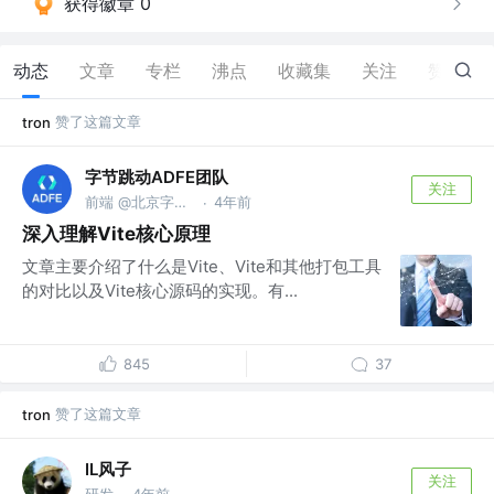
获得徽章 0
动态
文章
专栏
沸点
收藏集
关注
赞
12
赞了这篇文章
tron
字节跳动ADFE团队
关注
前端 @北京字节跳动科技有限公司
4年前
·
深入理解Vite核心原理
文章主要介绍了什么是Vite、Vite和其他打包工具
的对比以及Vite核心源码的实现。有...
845
37
赞了这篇文章
tron
IL风子
关注
研发
4年前