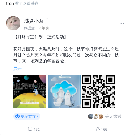
赞了这篇沸点
tron
沸点小助手
@掘金
·
3年前
【月球寻宝计划｜正式活动】
花好月圆夜，天涯共此时，这个中秋节你打算怎么过？吃
月饼？赏月亮？今年不如和掘友们过一次与众不同的中秋
节，来一场刺激的华丽冒险…
展开
等人赞过
掘金官方
152
166