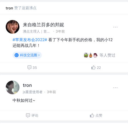
赞了这篇沸点
tron
来自格兰芬多的邦妮
沸点主理人｜首席小秘书 @掘金
·
3年前
#苹果发布会2022#
看了下今年新手机的价格，我的小12
还能再战几年！
等人赞过
科技交流圈
35
22
tron
js重度使用者
·
3年前
中秋如何过~
评论
点赞