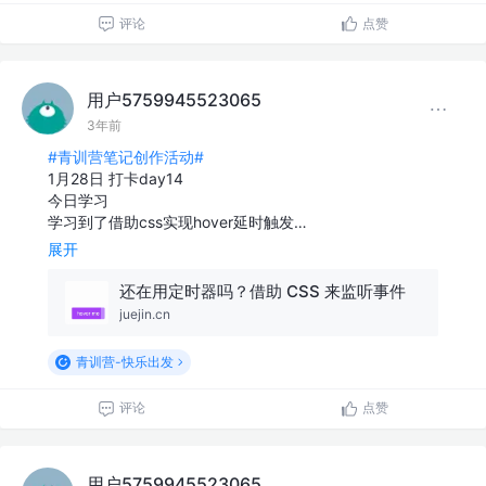
评论
点赞
用户5759945523065
3年前
#青训营笔记创作活动#
1月28日 打卡day14
今日学习
学习到了借助css实现hover延时触发…
展开
还在用定时器吗？借助 CSS 来监听事件
juejin.cn
青训营-快乐出发
评论
点赞
用户5759945523065