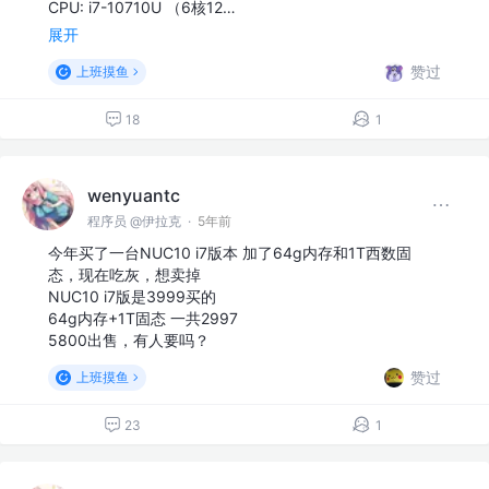
CPU: i7-10710U （6核12…
展开
赞过
上班摸鱼
18
1
wenyuantc
程序员 @伊拉克
·
5年前
今年买了一台NUC10 i7版本 加了64g内存和1T西数固
态，现在吃灰，想卖掉
NUC10 i7版是3999买的
64g内存+1T固态 一共2997
5800出售，有人要吗？
赞过
上班摸鱼
23
1