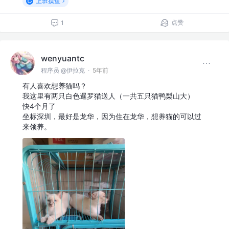
上班摸鱼
点赞
1
wenyuantc
程序员 @伊拉克
·
5年前
有人喜欢想养猫吗？
我这里有两只白色暹罗猫送人（一共五只猫鸭梨山大）
快4个月了
坐标深圳，最好是龙华，因为住在龙华，想养猫的可以过
来领养。