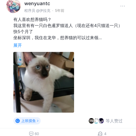
wenyuantc
程序员 @伊拉克
·
5年前
有人喜欢想养猫吗？
我这里有有一只白色暹罗猫送人（现在还有4只猫送一只）
快5个月了
坐标深圳，我住在龙华，想养猫的可以过来领…
展开
等人赞过
上班摸鱼
60
4