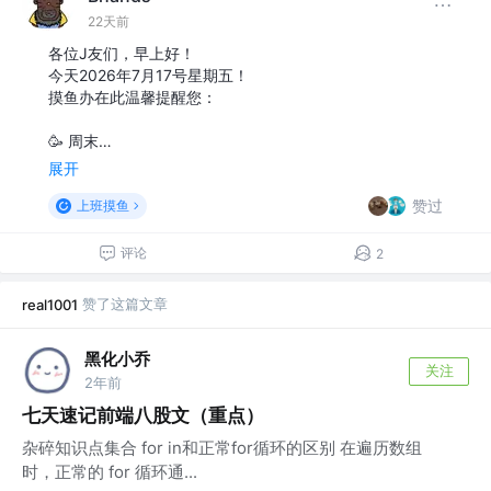
22天前
各位J友们，早上好！
今天2026年7月17号星期五！
摸鱼办在此温馨提醒您：
🥳 周末…
展开
赞过
上班摸鱼
评论
2
赞了这篇文章
real1001
黑化小乔
关注
2年前
七天速记前端八股文（重点）
杂碎知识点集合 for in和正常for循环的区别 在遍历数组
时，正常的 for 循环通...