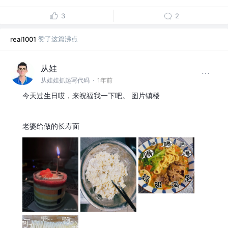
3
2
赞了这篇沸点
real1001
从娃
从娃娃抓起写代码
·
1年前
今天过生日哎，来祝福我一下吧。 图片镇楼
老婆给做的长寿面