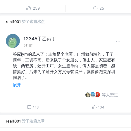
259
25
赞了这篇沸点
real1001
12345甲乙丙丁
9月前
答应jym的瓜来了：主角是个老哥，广州做前端的，干了一
两年，工资不高。后来谈了个女朋友，佛山人，家里挺有
钱，两套房，还开工厂。女生挺单纯，俩人都是初恋，感
情挺好。后来为了避开女方父母管得严，就偷偷跑去深圳
同居了…
展开
等人赞过
418
104
赞了这篇文章
real1001