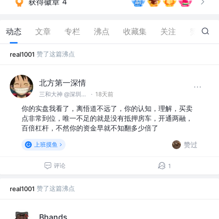
获得徽章 4
动态
文章
专栏
沸点
收藏集
关注
赞
104
赞了这篇沸点
real1001
北方第一深情
三和大神 @深圳三和科技有限责任公司
·
18天前
你的实盘我看了，离悟道不远了，你的认知，理解，买卖
点非常到位，唯一不足的就是没有抵押房车，开通两融，
百倍杠杆，不然你的资金早就不知翻多少倍了
赞过
上班摸鱼
评论
1
赞了这篇沸点
real1001
Bhands