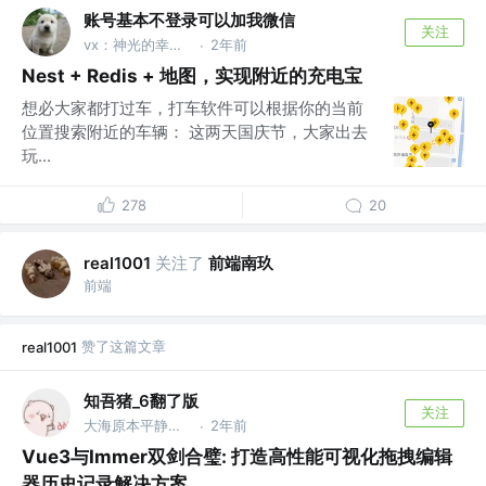
账号基本不登录可以加我微信
关注
vx：神光的幸福生活
2年前
·
Nest + Redis + 地图，实现附近的充电宝
想必大家都打过车，打车软件可以根据你的当前
位置搜索附近的车辆： 这两天国庆节，大家出去
玩...
278
20
关注了
前端南玖
real1001
前端
赞了这篇文章
real1001
知吾猪_6翻了版
关注
大海原本平静，而欲望却兴风作浪
2年前
·
Vue3与Immer双剑合璧: 打造高性能可视化拖拽编辑
器历史记录解决方案