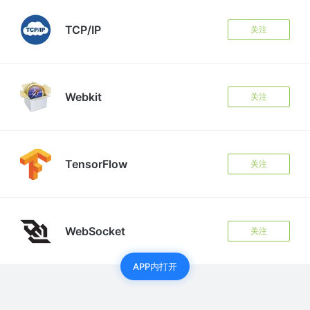
TCP/IP
关注
Webkit
关注
TensorFlow
关注
WebSocket
关注
APP内打开