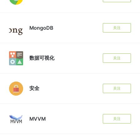
MongoDB
关注
数据可视化
关注
安全
关注
MVVM
关注