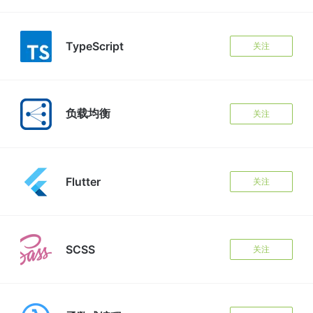
TypeScript
关注
负载均衡
关注
Flutter
关注
SCSS
关注