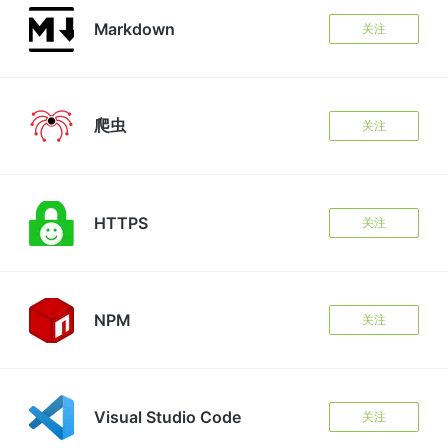
Markdown
关注
爬虫
关注
HTTPS
关注
NPM
关注
Visual Studio Code
关注