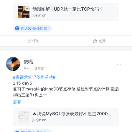
动图图解 | UDP就一定比TCP快吗？
juejin.cn
青训营-快乐出发
评论
点赞
依嘫
学生
·
3年前
#青训营笔记创作活动#
2.15 day6
复习了mysql中的InnoDB节点存储 通过对节点的计算 最后
得出三层B+树是一…
展开
🔥我说MySQL每张表最好不超过2000万数据，面试官让我回去等通知？
juejin.cn