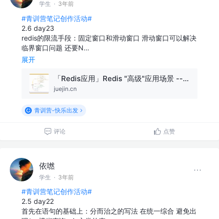
学生
·
3年前
#青训营笔记创作活动#
2.6 day23
redis的限流手段：固定窗口和滑动窗口 滑动窗口可以解决
临界窗口问题 还要N…
展开
「Redis应用」Redis "高级"应用场景 -- 限流、延时队列、幂等处理
juejin.cn
青训营-快乐出发
评论
点赞
依嘫
学生
·
3年前
#青训营笔记创作活动#
2.5 day22
首先在语句的基础上：分而治之的写法 在统一综合 避免出