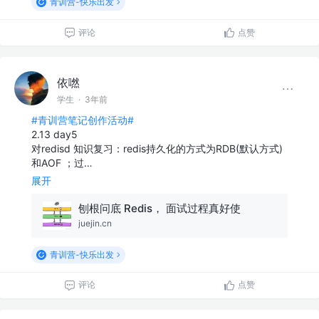
青训营-快乐出发
评论
点赞
依嘫
学生
·
3年前
#青训营笔记创作活动#
2.13 day5
对redisd 知识复习：redis持久化的方式为RDB(默认方式)
和AOF ；过…
展开
刨根问底 Redis， 面试过程真好使
juejin.cn
青训营-快乐出发
评论
点赞