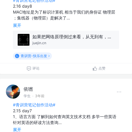
#青训营笔记创作活动#
2.16 day8
MAC地址是为了标识计算机 相当于我们的身份证 物理层
；集线器（物理层）是解决了…
展开
如果把网络原理倒过来看，从无到有，一切都清晰了（上）
juejin.cn
青训营-快乐出发
评论
点赞
依嘫
学生
·
3年前
#青训营笔记创作活动#
2.15 day7
1、语言方面 了解到如何查询英文技术文档 多学一些英语
针对英语的研读方法查询…
展开