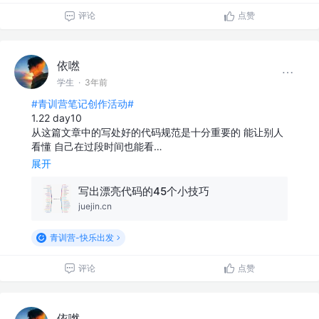
评论
点赞
依嘫
学生
·
3年前
#青训营笔记创作活动#
1.22 day10
从这篇文章中的写处好的代码规范是十分重要的 能让别人
看懂 自己在过段时间也能看…
展开
写出漂亮代码的45个小技巧
juejin.cn
青训营-快乐出发
评论
点赞
依嘫