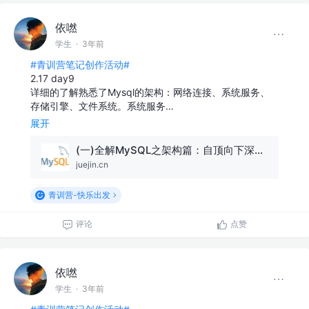
依嘫
学生
·
3年前
#青训营笔记创作活动#
2.17 day9
详细的了解熟悉了Mysql的架构：网络连接、系统服务、
存储引擎、文件系统。系统服务…
展开
(一)全解MySQL之架构篇：自顶向下深入剖析MySQL整体架构！
juejin.cn
青训营-快乐出发
评论
点赞
依嘫
学生
·
3年前