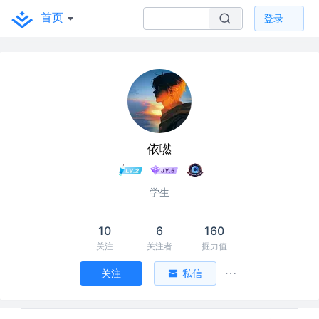
首页
登录
依嘫
学生
10
6
160
关注
关注者
掘力值
关注
私信