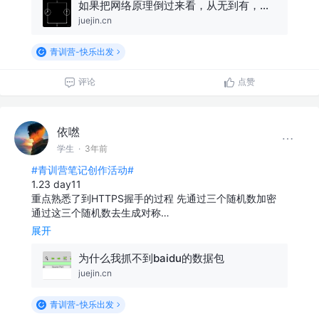
如果把网络原理倒过来看，从无到有，一切都清晰了（上）
juejin.cn
青训营-快乐出发
评论
点赞
依嘫
学生
·
3年前
#青训营笔记创作活动#
1.23 day11
重点熟悉了到HTTPS握手的过程 先通过三个随机数加密
通过这三个随机数去生成对称…
展开
为什么我抓不到baidu的数据包
juejin.cn
青训营-快乐出发