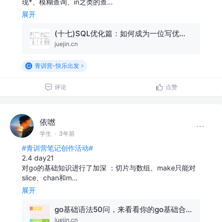
现*、模糊查询、in之类的查…
展开
(十七)SQL优化篇：如何成为一位写优质SQL语句的绝顶高手！
juejin.cn
青训营-快乐出发
评论
点赞
依嘫
学生
·
3年前
#青训营笔记创作活动#
2.4 day21
对go的基础知识进行了加深 ：切片与数组、make只能对
slice、chan和m…
展开
go基础语法50问，来看看你的go基础合格了吗？
juejin.cn