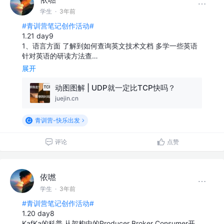
学生
·
3年前
#青训营笔记创作活动#
1.21 day9
1、语言方面 了解到如何查询英文技术文档 多学一些英语
针对英语的研读方法查…
展开
动图图解 | UDP就一定比TCP快吗？
juejin.cn
青训营-快乐出发
评论
点赞
依嘫
学生
·
3年前
#青训营笔记创作活动#
1.20 day8
KafKa的科普 从架构中的Producer Broker Consumer开