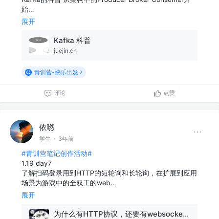
始…
展开
Kafka 科普
juejin.cn
青训营-快乐出发
评论
点赞
依嘫
学生
·
3年前
#青训营笔记创作活动#
1.19 day7
了解扫码登录用到HTTP的短轮询和长轮询，在扩展到应用
场景为游戏中的全双工的web…
展开
为什么有HTTP协议，还要有websocket协议？