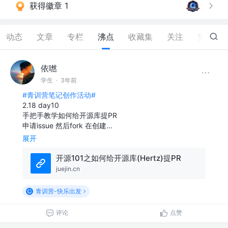
获得徽章 1
动态
文章
专栏
沸点
收藏集
关注
赞
12
依嘫
学生
·
3年前
#青训营笔记创作活动#
2.18 day10
手把手教学如何给开源库提PR
申请issue 然后fork 在创建…
展开
开源101之如何给开源库(Hertz)提PR
juejin.cn
青训营-快乐出发
评论
点赞