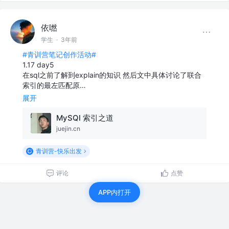
依嘫
学生
·
3年前
#青训营笔记创作活动#
1.17 day5
在sql之前了解到explain的知识 然后文中具体讨论了联合
索引的最左匹配原…
展开
MySQl 索引之道
juejin.cn
青训营-快乐出发
评论
点赞
APP内打开