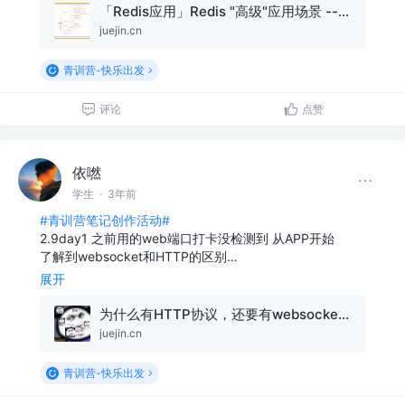
「Redis应用」Redis "高级"应用场景 -- 限流、延时队列、幂等处理
juejin.cn
青训营-快乐出发
评论
点赞
依嘫
学生
·
3年前
#青训营笔记创作活动#
2.9day1 之前用的web端口打卡没检测到 从APP开始
了解到websocket和HTTP的区别…
展开
为什么有HTTP协议，还要有websocket协议？
juejin.cn
青训营-快乐出发