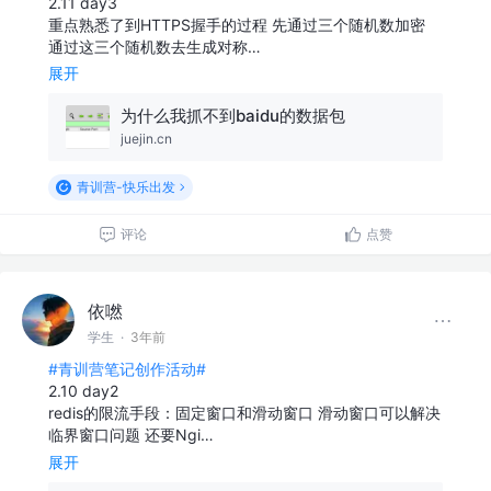
2.11 day3
重点熟悉了到HTTPS握手的过程 先通过三个随机数加密
通过这三个随机数去生成对称…
展开
为什么我抓不到baidu的数据包
juejin.cn
青训营-快乐出发
评论
点赞
依嘫
学生
·
3年前
#青训营笔记创作活动#
2.10 day2
redis的限流手段：固定窗口和滑动窗口 滑动窗口可以解决
临界窗口问题 还要Ngi…
展开