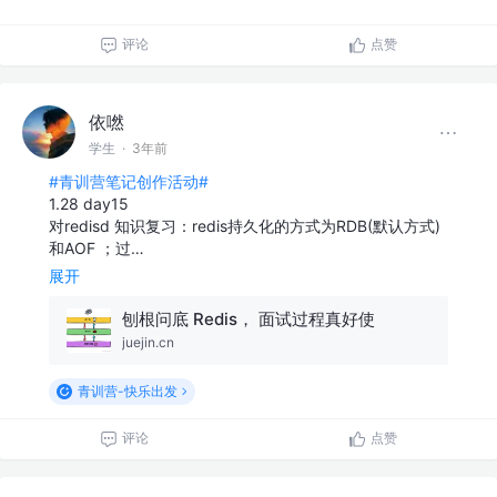
评论
点赞
依嘫
学生
·
3年前
#青训营笔记创作活动#
1.28 day15
对redisd 知识复习：redis持久化的方式为RDB(默认方式)
和AOF ；过…
展开
刨根问底 Redis， 面试过程真好使
juejin.cn
青训营-快乐出发
评论
点赞