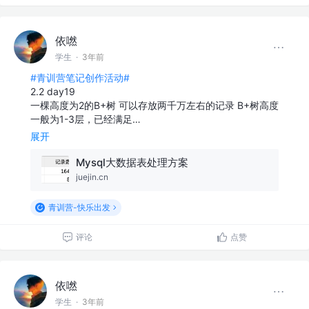
依嘫
学生
·
3年前
#青训营笔记创作活动#
2.2 day19
一棵高度为2的B+树 可以存放两千万左右的记录 B+树高度
一般为1-3层，已经满足…
展开
Mysql大数据表处理方案
juejin.cn
青训营-快乐出发
评论
点赞
依嘫
学生
·
3年前