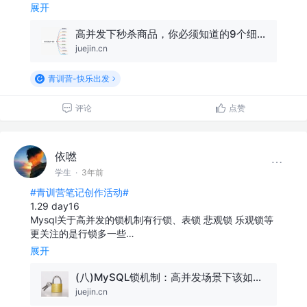
展开
高并发下秒杀商品，你必须知道的9个细节
juejin.cn
青训营-快乐出发
评论
点赞
依嘫
学生
·
3年前
#青训营笔记创作活动#
1.29 day16
Mysql关于高并发的锁机制有行锁、表锁 悲观锁 乐观锁等
更关注的是行锁多一些…
展开
(八)MySQL锁机制：高并发场景下该如何保证数据读写的安全性？
juejin.cn