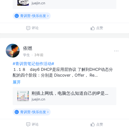
juejin.cn
青训营-快乐出发
评论
点赞
依嘫
学生
·
3年前
#青训营笔记创作活动#
１.１８ day6 DHCP是应用层协议 了解到DHCP动态分
配的四个阶段：分别是 Discover，Offer， Re…
展开
刚插上网线，电脑怎么知道自己的IP是什么？
juejin.cn
青训营-快乐出发
评论
点赞