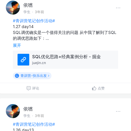
依嘫
学生
·
3年前
#青训营笔记创作活动#
1.27 day14
SQL调优确实是一个值得关注的问题 从中我了解到了SQL
的调优思路如下：…
展开
SQL优化思路+经典案例分析 - 掘金
juejin.cn
青训营-快乐出发
评论
点赞
依嘫
学生
·
3年前
#青训营笔记创作活动#
1.26 day13