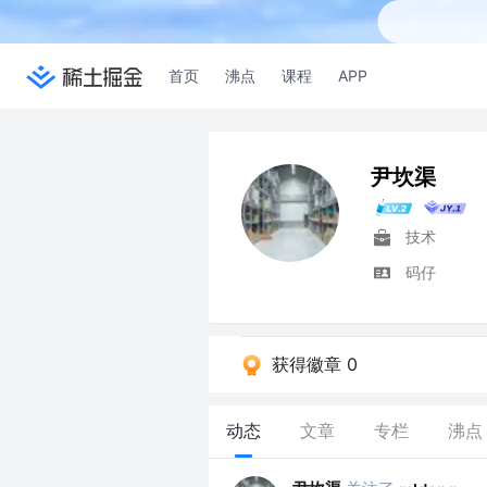
首页
沸点
课程
APP
尹坎渠
技术
码仔
获得徽章 0
动态
文章
专栏
沸点