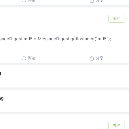
评论
分享
关注
geDigest md5 = MessageDigest.getInstance("md5");
评论
分享
构
ng
关注