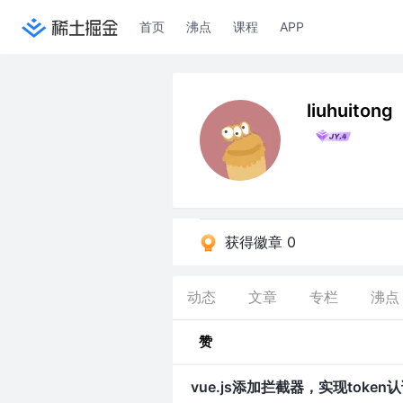
首页
沸点
课程
APP
liuhuitong
获得徽章 0
动态
文章
专栏
沸点
赞
vue.js添加拦截器，实现token