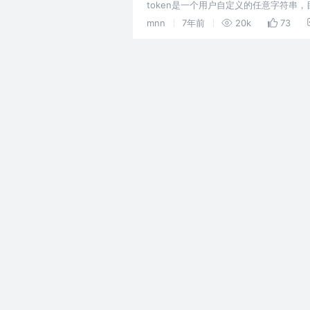
token是一个用户自定义的任意字符串，
只有服务器和客户端知道这个字符串，于
mnn
7年前
20k
73
户端还是恶意的第三方。 简单地说，tok