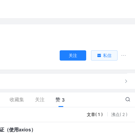
关注
私信
收藏集
关注
赞
3
文章( 1 )
沸点( 2 )
认证（使用axios）