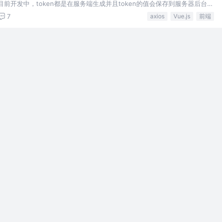
目前开发中，token都是在服务端生成并且token的值会保存到服务器后台。
是，这个token就成了两者之间的秘钥，它可以让服务器确认请求是来自客
7
axios
Vue.js
前端
en的使用就是为…