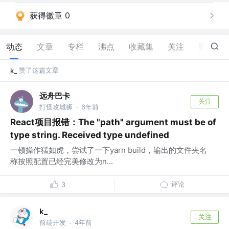
获得徽章 0
动态
文章
专栏
沸点
收藏集
关注
赞
1
赞了这篇文章
k_
远舟巴卡
关注
打怪攻城狮
6年前
·
React项目报错：The "path" argument must be of
type string. Received type undefined
一顿操作猛如虎，尝试了一下yarn build，输出的文件夹名
称按照配置已经完美修改为n...
评论
3
k_
关注
前端开发
4年前
·