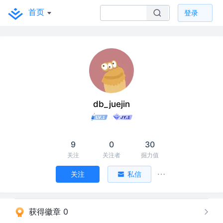
首页
登录
db_juejin
9
0
30
关注
关注者
掘力值
关注
私信
获得徽章 0