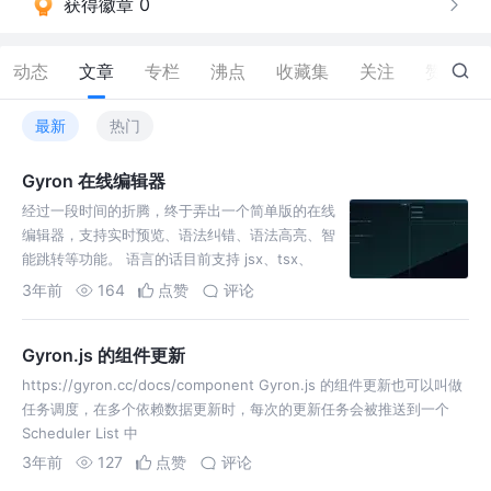
获得徽章 0
动态
文章
专栏
沸点
收藏集
关注
赞
0
最新
热门
Gyron 在线编辑器
经过一段时间的折腾，终于弄出一个简单版的在线
编辑器，支持实时预览、语法纠错、语法高亮、智
能跳转等功能。 语言的话目前支持 jsx、tsx、
less，并且还支持加载在线资源，比如import { h }
3年前
164
点赞
评论
Gyron.js 的组件更新
https://gyron.cc/docs/component Gyron.js 的组件更新也可以叫做
任务调度，在多个依赖数据更新时，每次的更新任务会被推送到一个
Scheduler List 中
3年前
127
点赞
评论