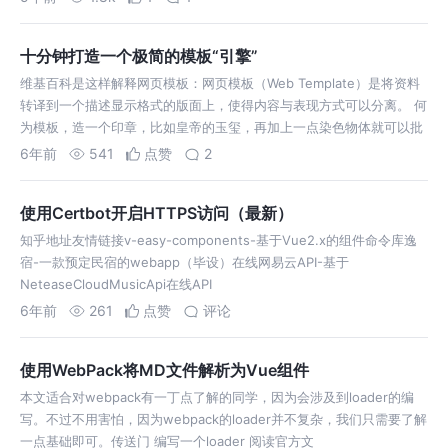
十分钟打造一个极简的模板“引擎”
维基百科是这样解释网页模板：网页模板（Web Template）是将资料
转译到一个描述显示格式的版面上，使得内容与表现方式可以分离。 何
为模板，造一个印章，比如皇帝的玉玺，再加上一点染色物体就可以批
改
6年前
541
点赞
2
使用Certbot开启HTTPS访问（最新）
知乎地址友情链接v-easy-components-基于Vue2.x的组件命令库逸
宿-一款预定民宿的webapp（毕设）在线网易云API-基于
NeteaseCloudMusicApi在线API
6年前
261
点赞
评论
使用WebPack将MD文件解析为Vue组件
本文适合对webpack有一丁点了解的同学，因为会涉及到loader的编
写。不过不用害怕，因为webpack的loader并不复杂，我们只需要了解
一点基础即可。传送门 编写一个loader 阅读官方文