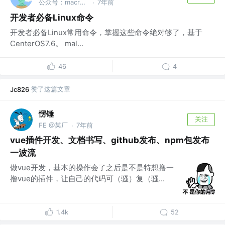
公众号：macrozheng
7年前
·
开发者必备Linux命令
开发者必备Linux常用命令，掌握这些命令绝对够了，基于
CenterOS7.6。 mal...
46
4
赞了这篇文章
Jc826
愣锤
关注
FE @某厂
7年前
·
vue插件开发、文档书写、github发布、npm包发布
一波流
做vue开发，基本的操作会了之后是不是特想撸一
撸vue的插件，让自己的代码可（骚）复（骚...
1.4k
52