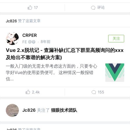
评论
17
赞了这篇文章
Jc826
CRPER
关注
8年前
FE @😄
·
Vue 2.x脱坑记 - 查漏补缺(汇总下群里高频询问的xxx
及给出不靠谱的解决方案)
一般入门级的无需太早考虑这方面的，只要专心
学好Vue的使用姿势便可。 这种情况一般报错
信...
2.4k
155
关注了
猫眼技术团队
Jc826
赞了这篇文章