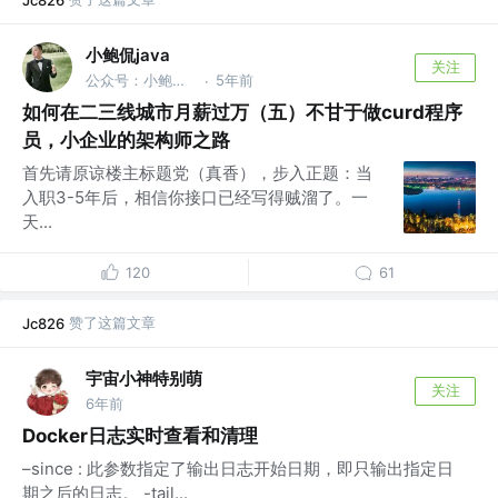
Jc826
小鲍侃java
关注
公众号：小鲍侃java
5年前
·
如何在二三线城市月薪过万（五）不甘于做curd程序
员，小企业的架构师之路
首先请原谅楼主标题党（真香），步入正题：当
入职3-5年后，相信你接口已经写得贼溜了。一
天...
120
61
赞了这篇文章
Jc826
宇宙小神特别萌
关注
6年前
Docker日志实时查看和清理
–since : 此参数指定了输出日志开始日期，即只输出指定日
期之后的日志。 -tail...