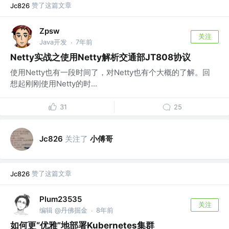
赞了这篇文章
Jc826
Zpsw
关注
Java开发
7年前
·
Netty实战之使用Netty解析交通部JT808协议
使用Netty也有一段时间了，对Netty也有个大概的了解。回
想起刚刚使用Netty的时...
31
25
关注了
小傅哥
Jc826
赞了这篇文章
Jc826
Plum23535
关注
编辑 @丹佛掘金
8年前
·
如何更“优雅”地部署Kubernetes集群