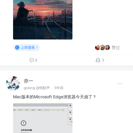
赞过
上班摸鱼
6
3
亦一
golang @悄默声
·
5年前
Mac版本的Microsoft Edge浏览器今天崩了？