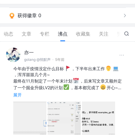
获得徽章 0
动态
文章
专栏
沸点
收藏集
关注
赞
13
亦一
golang @悄默声
·
5年前
今年由于疫情没定什么目标
，下半年出来工作
，浑浑噩噩几个月~
最终在11月制定了一个年末计划
，后来写文章又额外定
了一个掘金升级LV2的计划
，基本都完成了
开心~…
展开