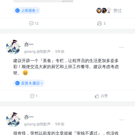
赞过
上班摸鱼
12
3
亦一
golang @悄默声
·
5年前
建议开辟一个『美食』专栏，让程序员的生活更加多姿多
彩！顺便交流大家的厨艺和上班工作餐等。建议考虑考虑
呀。
反馈 & 建议
点赞
1
亦一
golang @悄默声
·
5年前
很奇怪，突然以前发的文章就被『审核不通过』，也没收