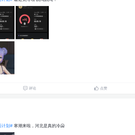
评论
点赞
生活计划#
寒潮来啦，河北是真的冷🥶