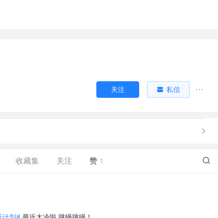
关注
私信
收藏集
关注
赞
1
生活计划#
最近太冷啦 跳绳跳绳！