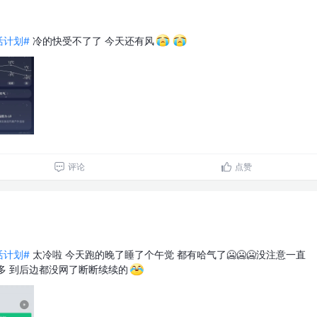
生活计划#
冷的快受不了了 今天还有风
评论
点赞
生活计划#
太冷啦 今天跑的晚了睡了个午觉 都有哈气了🥶🥶🥶没注意一直
十多 到后边都没网了断断续续的