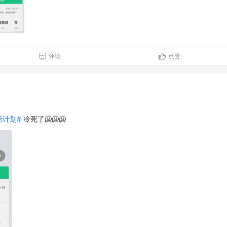
评论
点赞
生活计划#
冷死了🥶🥶🥶