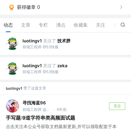
获得徽章 0
动态
文章
专栏
沸点
收藏集
关注
赞
5
关注了
技术胖
luotingv1
前端工程师 @53快服
关注了
luotingv1
zeka
前端工程师 @53快服
赞了这篇文章
luotingv1
寻找海蓝96
关注
前端工程师 @寻找海蓝
6年前
·
手写题:9道字符串类高频面试题
点击关注本公众号获取文档最新更新,并可以领取配套于本