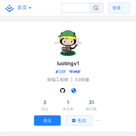
首页
登录
luotingv1
前端工程师
|
53快服
3
1
31
关注
关注者
掘力值
关注
私信