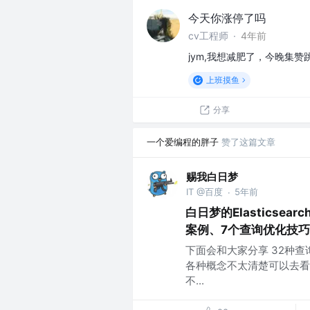
今天你涨停了吗
cv工程师
·
4年前
jym,我想减肥了，今晚集赞
上班摸鱼
分享
一个爱编程的胖子
赞了这篇文章
赐我白日梦
IT @百度
5年前
·
白日梦的Elasticse
案例、7个查询优化技
下面会和大家分享 32种查
各种概念不太清楚可以去看
不...