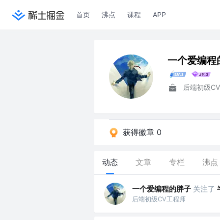
首页
沸点
课程
APP
一个爱编程
后端初级C
获得徽章 0
动态
文章
专栏
沸点
一个爱编程的胖子
关注了
后端初级CV工程师