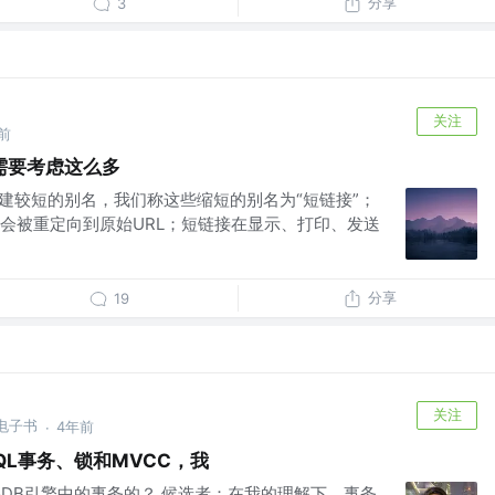
分享
3
关注
前
需要考虑这么多
创建较短的别名，我们称这些缩短的别名为“短链接”；
会被重定向到原始URL；短链接在显示、打印、发送
分享
19
关注
创电子书
4年前
·
QL事务、锁和MVCC，我
oDB引擎中的事务的？ 候选者：在我的理解下，事务