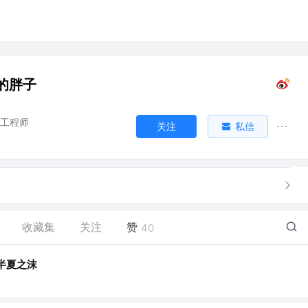
的胖子
V工程师
关注
私信
收藏集
关注
赞
40
半夏之沫