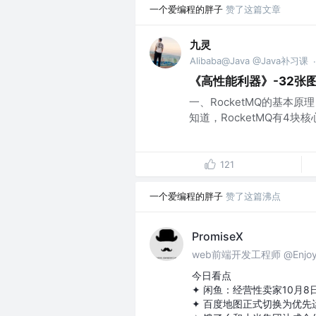
一个爱编程的胖子
赞了这篇文章
九灵
Alibaba@Java @Java补习课
·
《高性能利器》-32张图
一、RocketMQ的基本原
知道，RocketMQ有4块核心
121
一个爱编程的胖子
赞了这篇沸点
PromiseX
web前端开发工程师 @Enjoy y
今日看点
✦ 闲鱼：经营性卖家10月8
✦ 百度地图正式切换为优先