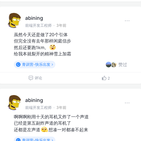
abining
前端开发工程师
·
3年前
虽然今天还是做了20个引体
但完全没有去年那样闲庭信步
然后还要跑1km。
给我本就裂开的精神雪上加霜
赞过
青训营-快乐出发
评论
2
abining
前端开发工程师
·
3年前
啊啊啊刚用十天的耳机又炸了一个声道
​已经是第五副炸声道的耳机了
​还都是左声道
想凑一对都凑不起来
青训营-快乐出发