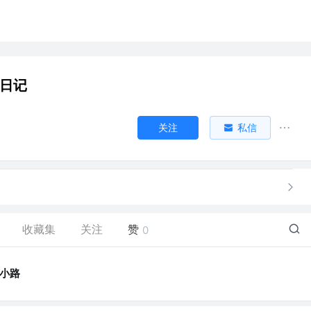
端日记
关注
私信
收藏集
关注
赞
0
小路