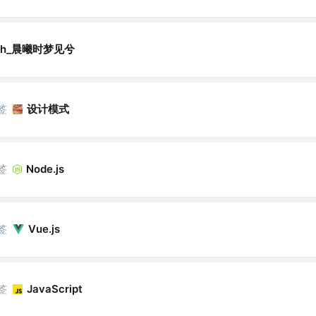
sh_晨曦时梦见兮
签
设计模式
签
Node.js
签
Vue.js
签
JavaScript