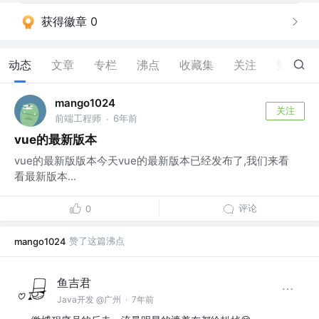
获得徽章 0
动态
文章
专栏
沸点
收藏集
关注
赞
18
mango1024
关注
前端工程师
6年前
·
vue的最新版本
vue的最新版版本今天vue的最新版本已经发布了,我们来看
看最新版本...
评论
0
赞了这篇沸点
mango1024
鱼吉君
Java开发 @广州
·
7年前