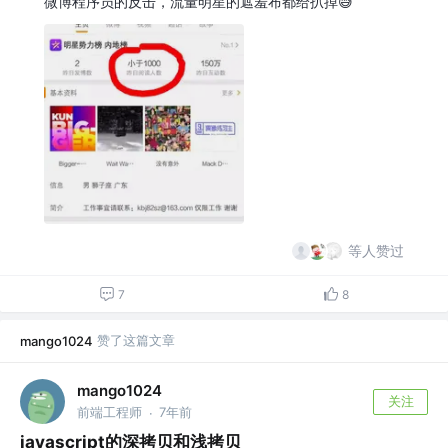
微博程序员的反击，流量明星的遮羞布都给扒掉😅
等人赞过
7
8
赞了这篇文章
mango1024
mango1024
关注
前端工程师
7年前
·
javascript的深拷贝和浅拷贝