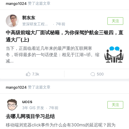
赞了这篇文章
mango1024
郭东东
关注
资深研发工程师 @字节跳动
7年前
·
中高级前端大厂面试秘籍，为你保驾护航金三银四，直
通大厂(上)
当下，正面临着近几年来的最严重的互联网寒
冬，听得最多的一句话便是：相见于江湖~🤣。缩
减...
7.3k
500
赞了这篇文章
mango1024
uccs
关注
3年 GIS 开发
7年前
·
去哪儿网项目学习总结
移动端浏览器click事件为什么会有300ms的延迟呢？因为