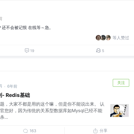
前
？还不会被记恨 在线等～急。
等人赞过
19
5
关注
丙
6年前
·
 Redis基础
题，大家不都是用的这个嘛，但是你不能说出来。 认
官您好，因为传统的关系型数据库如Mysql已经不能
...
分享
163