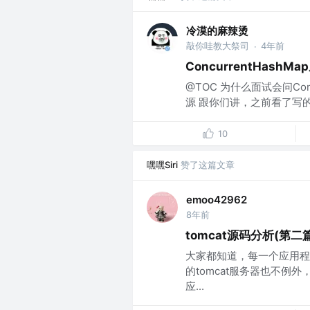
冷漠的麻辣烫
敲你哇教大祭司
4年前
·
ConcurrentHash
@TOC 为什么面试会问Con
源 跟你们讲，之前看了写的那
10
嘿嘿Siri
赞了这篇文章
emoo42962
8年前
tomcat源码分析(第二篇
大家都知道，每一个应用程序
的tomcat服务器也不
应...