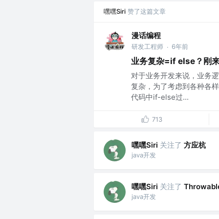
嘿嘿Siri
赞了这篇文章
漫话编程
研发工程师
6年前
·
业务复杂=if else
对于业务开发来说，业务逻
复杂，为了考虑到各种各样的
代码中if-else过...
713
嘿嘿Siri
关注了
方应杭
java开发
嘿嘿Siri
关注了
Throwabl
java开发