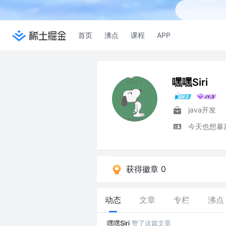
首页
沸点
课程
APP
嘿嘿Siri
java开发
今天也想暴
获得徽章 0
动态
文章
专栏
沸点
嘿嘿Siri
赞了这篇文章