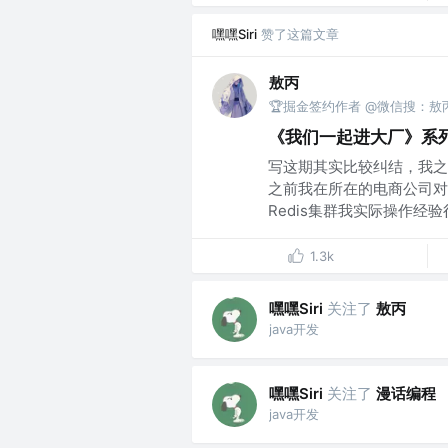
嘿嘿Siri
赞了这篇文章
敖丙
🏆掘金签约作者 @微信搜：敖
《我们一起进大厂》系列-
写这期其实比较纠结，我之
之前我在所在的电商公司对
Redis集群我实际操作经验很
1.3k
嘿嘿Siri
关注了
敖丙
java开发
嘿嘿Siri
关注了
漫话编程
java开发