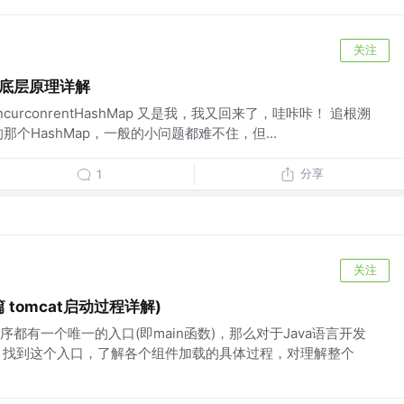
关注
Map底层原理详解
curconrentHashMap 又是我，我又回来了，哇咔咔！ 追根溯
个HashMap，一般的小问题都难不住，但...
分享
1
关注
 tomcat启动过程详解)
都有一个唯一的入口(即main函数)，那么对于Java语言开发
例外，找到这个入口，了解各个组件加载的具体过程，对理解整个