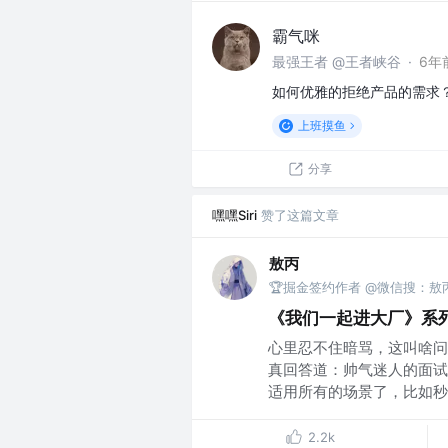
霸气咪
最强王者 @王者峡谷
·
6年
如何优雅的拒绝产品的需求
上班摸鱼
分享
嘿嘿Siri
赞了这篇文章
敖丙
🏆掘金签约作者 @微信搜：敖
《我们一起进大厂》系列-
心里忍不住暗骂，这叫啥问
真回答道：帅气迷人的面试
适用所有的场景了，比如秒杀
2.2k