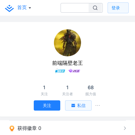
首页
登录
前端隔壁老王
1
1
68
关注
关注者
掘力值
关注
私信
获得徽章 0