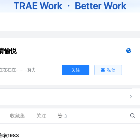
情愉悦
在在.........努力
关注
私信
收藏集
关注
赞
3
布衣1983