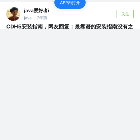
APP内打开
java爱好者i
关注
7年前
java
·
CDH5安装指南，网友回复：最靠谱的安装指南没有之
一
目前Hadoop比较流行的主要有2个版本，Apache和
Cloudera版本。 Apac...
0
1
java爱好者i
关注
7年前
java
·
ZooKeeper 概念篇：你不知道的ZooKeeper，网友回
复：精辟
摘要： 该文已加入开源文档：JavaGuide（一份涵盖大部
分Java程序员所需要掌握的...
评论
0