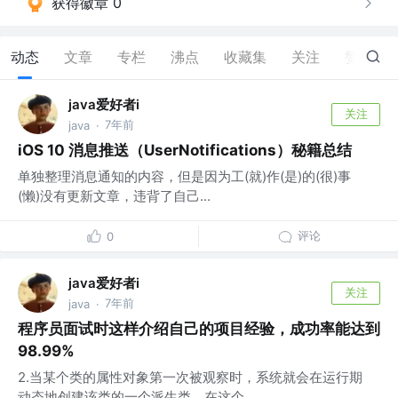
获得徽章 0
动态
文章
专栏
沸点
收藏集
关注
赞
4
java爱好者i
关注
7年前
java
·
iOS 10 消息推送（UserNotifications）秘籍总结
单独整理消息通知的内容，但是因为工(就)作(是)的(很)事
(懒)没有更新文章，违背了自己...
评论
0
java爱好者i
关注
7年前
java
·
程序员面试时这样介绍自己的项目经验，成功率能达到
98.99%
2.当某个类的属性对象第一次被观察时，系统就会在运行期
动态地创建该类的一个派生类，在这个...