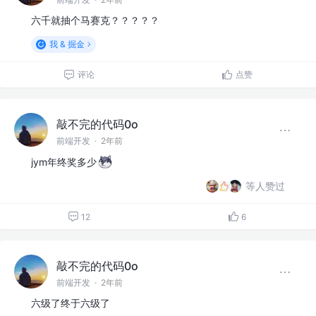
六千就抽个马赛克？？？？？
我 & 掘金
评论
点赞
敲不完的代码0o
前端开发
·
2年前
jym年终奖多少
等人赞过
12
6
敲不完的代码0o
前端开发
·
2年前
六级了终于六级了