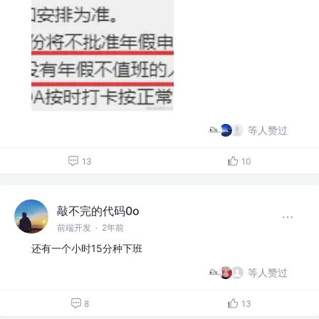
等人赞过
13
10
敲不完的代码0o
前端开发
·
2年前
还有一个小时15分种下班
等人赞过
8
13