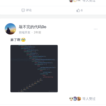
等人赞过
评论
6
敲不完的代码0o
前端开发
·
2年前
麻了啊
等人赞过