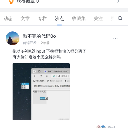
获得徽章 0
动态
文章
专栏
沸点
收藏集
关注
赞
246
敲不完的代码0o
前端开发
·
2年前
拖动ie浏览器input 下拉框和输入框分离了
有大佬知道这个怎么解决吗
赞过