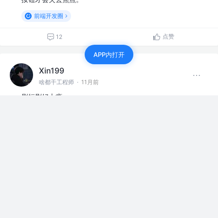
前端开发圈
点赞
12
APP内打开
Xin199
啥都干工程师
·
11月前
刷短剧好上瘾
上班摸鱼
点赞
5
Xin199
啥都干工程师
·
1年前
jym，有做过图片编辑器的吗，那种拖拽修改html元素，怎
么实现转高清图的，html2canvas 好多坑