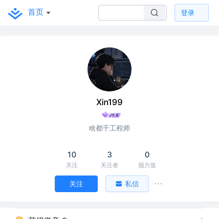
首页
登录
Xin199
啥都干工程师
10
3
0
关注
关注者
掘力值
关注
私信