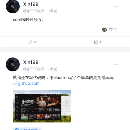
Xin199
啥都干工程师
·
6月前
xdm啥时候放假。
赞过
13
1
Xin199
啥都干工程师
·
8月前
就我还在写代码吗，用electron写了个简单的浏览器玩玩
github.com