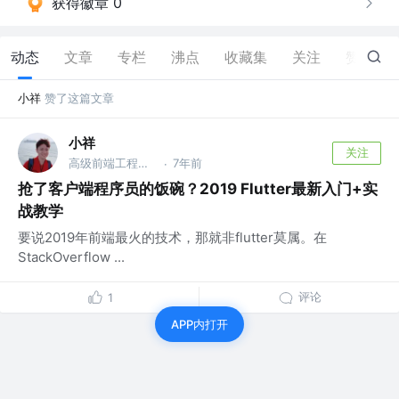
获得徽章 0
动态
文章
专栏
沸点
收藏集
关注
赞
26
小祥
赞了这篇文章
小祥
关注
高级前端工程师 @陌陌
7年前
·
抢了客户端程序员的饭碗？2019 Flutter最新入门+实
战教学
要说2019年前端最火的技术，那就非flutter莫属。在
StackOverflow ...
评论
1
APP内打开