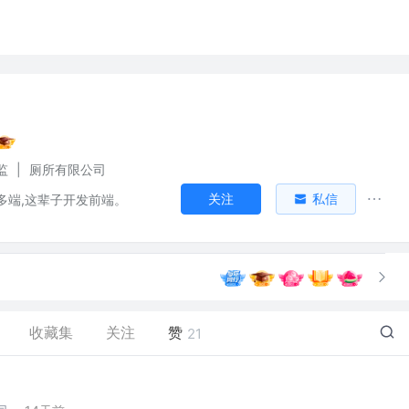
监
|
厕所有限公司
关注
私信
多端,这辈子开发前端。
收藏集
关注
赞
21