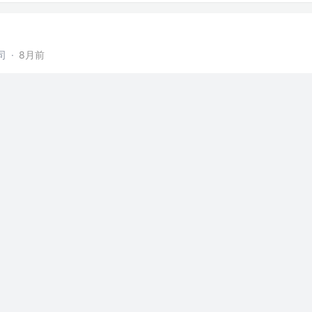
司
·
8月前
赞过
14
3