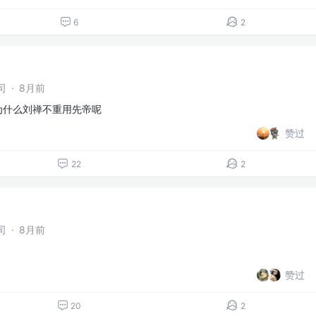
6
2
司
·
8月前
 为什么刘禅不重用先帝呢
赞过
22
2
司
·
8月前
赞过
20
2