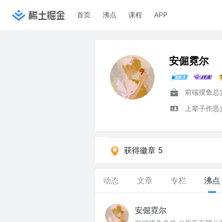
首页
沸点
课程
APP
安倔霓尔
前端摸鱼总
上辈子作恶
获得徽章 5
动态
文章
专栏
沸点
安倔霓尔