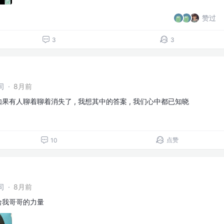
赞过
3
3
司
·
8月前
如果有人聊着聊着消失了 , 我想其中的答案 , 我们心中都已知晓
点赞
10
司
·
8月前
给我哥哥的力量