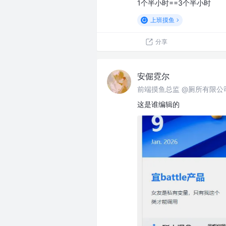
1个半小时==3个半小时
上班摸鱼
分享
安倔霓尔
前端摸鱼总监 @厕所有限公
这是谁编辑的