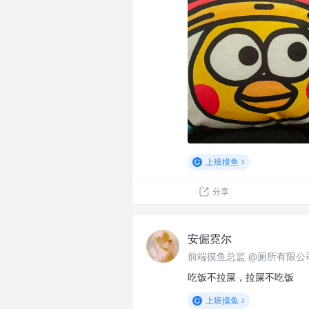
上班摸鱼
分享
安倔霓尔
前端摸鱼总监 @厕所有限公
吃饭不拉屎，拉屎不吃饭
上班摸鱼