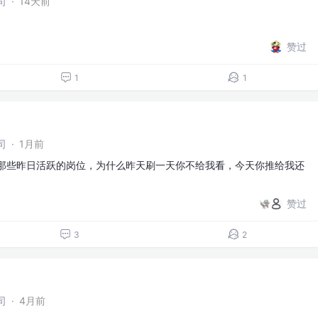
司
·
14天前
赞过
1
1
司
·
1月前
到那些昨日活跃的岗位，为什么昨天刷一天你不给我看，今天你推给我还
赞过
3
2
司
·
4月前