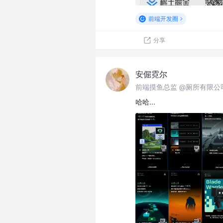
前端开发圈
分享
安倔霓尔
前端摸鱼总监 @厕所有限公
哈哈...