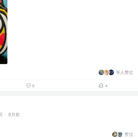
等人赞过
9
4
司
·
8月前
赞过