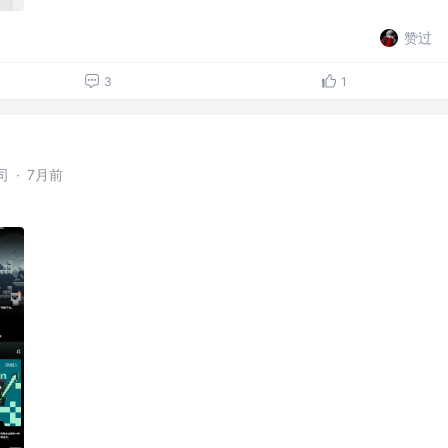
赞过
3
1
司
·
7月前