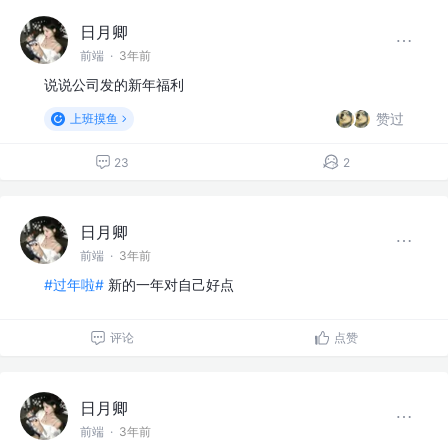
日月卿
前端
·
3年前
说说公司发的新年福利
赞过
上班摸鱼
23
2
日月卿
前端
·
3年前
#过年啦#
新的一年对自己好点
评论
点赞
日月卿
前端
·
3年前