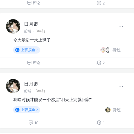
评论
2
日月卿
前端
·
3年前
今天最后一天上班了
赞过
上班摸鱼
评论
2
日月卿
前端
·
3年前
我啥时候才能发一个沸点“明天上完就回家”
赞过
上班摸鱼
10
1