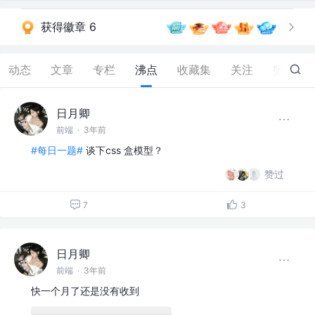
获得徽章 6
动态
文章
专栏
沸点
收藏集
关注
赞
22
日月卿
前端
·
3年前
#每日一题#
谈下css 盒模型？
赞过
7
3
日月卿
前端
·
3年前
快一个月了还是没有收到