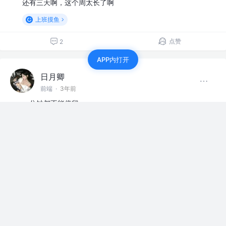
还有三天啊，这个周太长了啊
上班摸鱼
点赞
2
APP内打开
日月卿
前端
·
3年前
一分钟都不能停留
点赞
1
日月卿
前端
·
3年前
下班下班，立刻马上
上班摸鱼