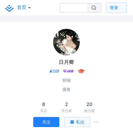
首页
登录
日月卿
前端
摸鱼
8
2
20
关注
关注者
掘力值
关注
私信