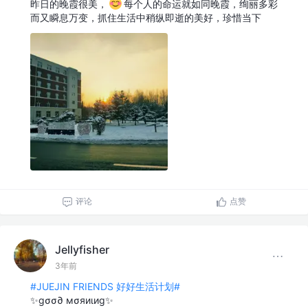
昨日的晚霞很美，
每个人的命运就如同晚霞，绚丽多彩
而又瞬息万变，抓住生活中稍纵即逝的美好，珍惜当下
评论
点赞
Jellyfisher
3年前
#JUEJIN FRIENDS 好好生活计划#
✨gσσ∂ мσяиιиg✨