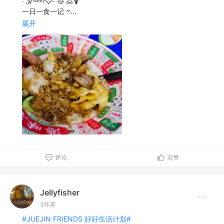
· ℋᵅᵖᵖᵞ♡ᵕ̈ 🥘 🍮🍹
一日一食一记 ෆ…
展开
评论
点赞
Jellyfisher
3年前
#JUEJIN FRIENDS 好好生活计划#