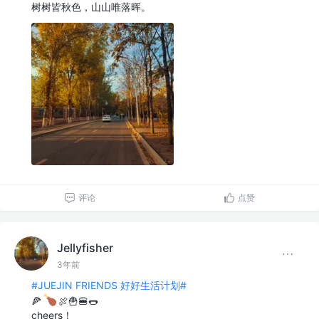
树树皆秋色，山山唯落晖。
评论
点赞
Jellyfisher
3年前
#JUEJIN FRIENDS 好好生活计划#
🍕
🍖🍟🍔🌭
cheers！