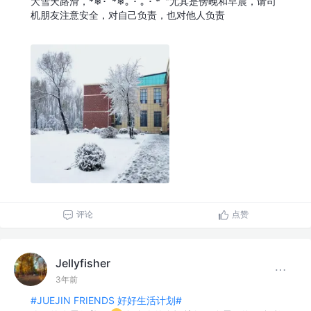
大雪天路滑，*❄･ﾟ*❄｡ ･ ｡ ･ *ﾟ"尤其是傍晚和早晨，请司
评论
点赞
Jellyfisher
3年前
#JUEJIN FRIENDS 好好生活计划#