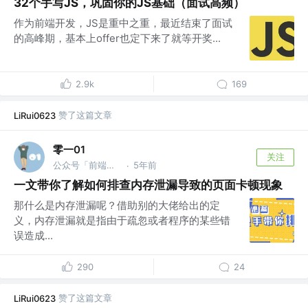
32个手写JS，巩固你的JS基础（面试高频）
作为前端开发，JS是重中之重，最近结束了面试
的高峰期，基本上offer也定下来了就等开奖...
2.9k
169
赞了这篇文章
LiRui0623
零一01
关注
公众号「前端印象」 @字节跳动
5年前
·
一文带你了解如何排查内存泄漏导致的页面卡顿现象
那什么是内存泄漏呢？借助别的大佬给出的定
义，内存泄漏就是指由于疏忽或者程序的某些错
误造成...
290
24
赞了这篇文章
LiRui0623