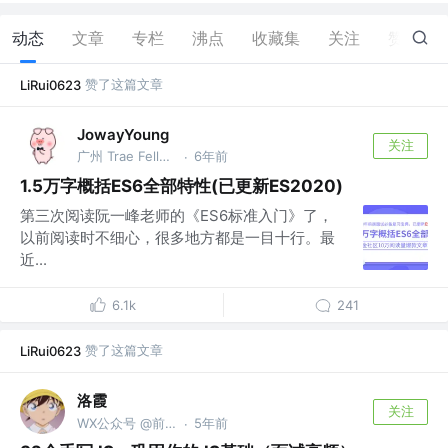
动态
文章
专栏
沸点
收藏集
关注
赞
4
赞了这篇文章
LiRui0623
JowayYoung
关注
广州 Trae Fellow，前网易资深前端，总结大师 @网易
6年前
·
1.5万字概括ES6全部特性(已更新ES2020)
第三次阅读阮一峰老师的《ES6标准入门》了，
以前阅读时不细心，很多地方都是一目十行。最
近...
6.1k
241
赞了这篇文章
LiRui0623
洛霞
关注
WX公众号 @前端洛霞
5年前
·