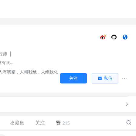
程师
|
山东枫藤数字科技有限公司
人有我精，人精我绝，人绝我化
关注
私信
收藏集
关注
赞
215