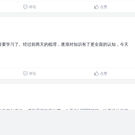
评论
点赞
容要学习了。经过前两天的梳理，逐渐对知识有了更全面的认知，今天
评论
点赞
的学习与实操，感觉逐渐有所收获。今天尝试写写笔记，给最近的学习