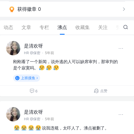
获得徽章 0
动态
文章
专栏
沸点
收藏集
关注
赞
1
是清欢呀
HR @保密
·
5年前
刚刚看了一个新闻，说外逃的人可以缺席审判，那审判的
是个寂寞吗。
上班摸鱼
点赞
6
是清欢呀
HR @保密
·
5年前
说我违规，太吓人了。沸点被删了。