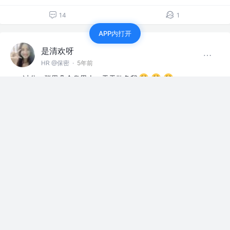
14
1
APP内打开
是清欢呀
HR @保密
·
5年前
过分，群里几个臭男人，天天欺负我
赞过
上班摸鱼
21
3
是清欢呀
HR @保密
·
5年前
谁还不是个公主，只不过我这个公主离家出走了！
赞过
上班摸鱼
19
1