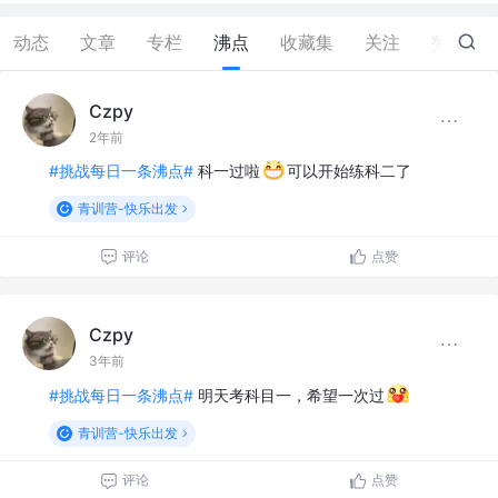
动态
文章
专栏
沸点
收藏集
关注
赞
0
Czpy
2年前
#挑战每日一条沸点#
科一过啦
可以开始练科二了
青训营-快乐出发
评论
点赞
Czpy
3年前
#挑战每日一条沸点#
明天考科目一，希望一次过
青训营-快乐出发
评论
点赞