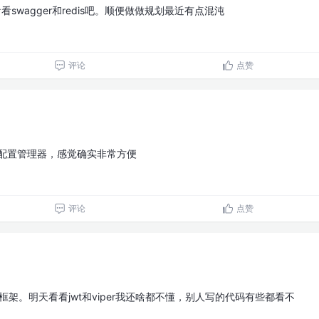
看看swagger和redis吧。顺便做做规划最近有点混沌
评论
点赞
per配置管理器，感觉确实非常方便
评论
点赞
框架。明天看看jwt和viper我还啥都不懂，别人写的代码有些都看不