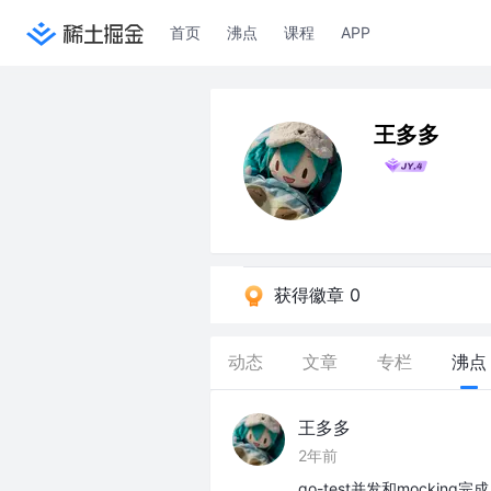
首页
沸点
课程
APP
王多多
获得徽章 0
动态
文章
专栏
沸点
王多多
2年前
go-test并发和mockin