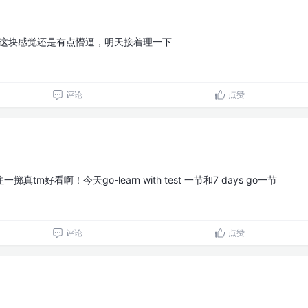
。rpc这块感觉还是有点懵逼，明天接着理一下
评论
点赞
m好看啊！今天go-learn with test 一节和7 days go一节
评论
点赞