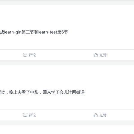
arn-gin第三节和learn-test第6节
评论
点赞
m框架，晚上去看了电影，回来学了会儿计网微课
评论
点赞