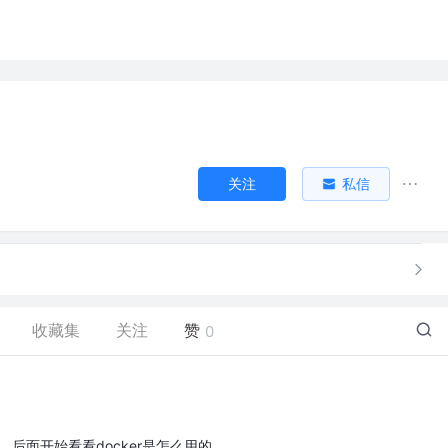
关注
私信
收藏集
关注
赞
0
g完成，后面开始看看docker是怎么用的