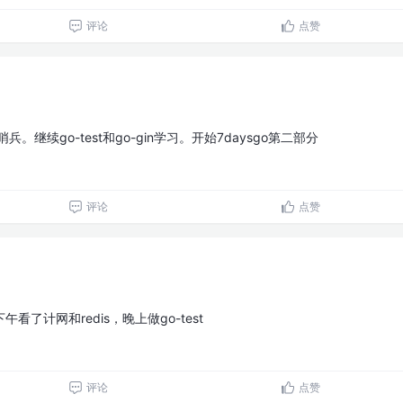
评论
点赞
兵。继续go-test和go-gin学习。开始7daysgo第二部分
评论
点赞
了计网和redis，晚上做go-test
评论
点赞