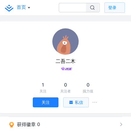
首页
登录
二吾二木
1
0
0
关注
关注者
掘力值
关注
私信
获得徽章 0