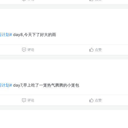
生活计划#
day8,今天下了好大的雨
评论
点赞
生活计划#
day7,早上吃了一笼热气腾腾的小笼包
评论
点赞