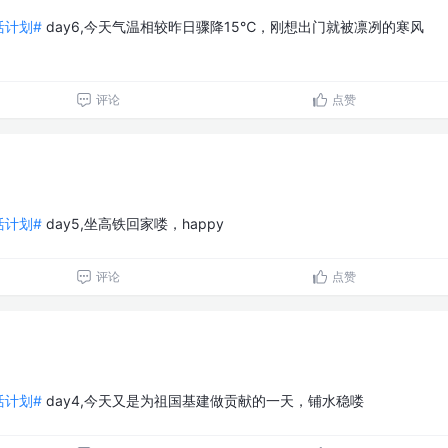
生活计划#
day6,今天气温相较昨日骤降15℃，刚想出门就被凛冽的寒风
评论
点赞
生活计划#
day5,坐高铁回家喽，happy
评论
点赞
生活计划#
day4,今天又是为祖国基建做贡献的一天，铺水稳喽