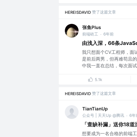
赞了这篇文章
HEREISDAVID
张鱼Plus
前端砖工
6年前
·
由浅入深，66条JavaS
我只想面个CV工程师，面
是前后两男，但再难苟且的
中我一直在总结，每次面试回
5.1k
赞了这篇文章
HEREISDAVID
TianTianUp
公众号 | 天天Up @腾讯
6年
·
「查缺补漏」送你18道
想要成为一名合格的前端工