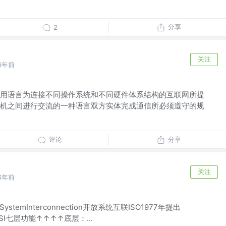
分享
2
关注
6年前
用语言为连接不同操作系统和不同硬件体系结构的互联网所提
机之间进行交流的一种语言双方实体完成通信所必须遵守的规
评论
分享
关注
6年前
stemInterconnection开放系统互联ISO1977年提出
l)OSI七层功能↑↑↑↑底层：...