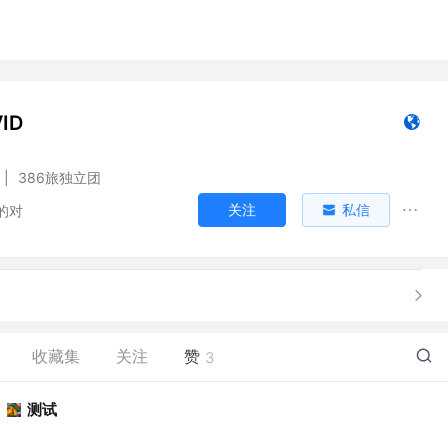
ID
|
386旅独立团
关注
私信
的对
收藏集
关注
赞
3
测试