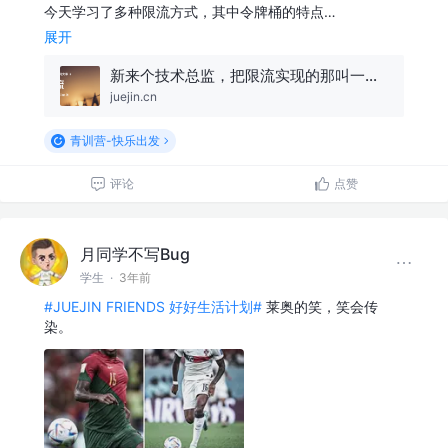
今天学习了多种限流方式，其中令牌桶的特点…
展开
新来个技术总监，把限流实现的那叫一个优雅，佩服！
juejin.cn
青训营-快乐出发
评论
点赞
月同学不写Bug
学生
·
3年前
#JUEJIN FRIENDS 好好生活计划#
莱奥的笑，笑会传
染。