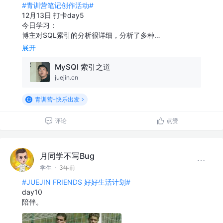
#青训营笔记创作活动#
12月13日 打卡day5
今日学习：
博主对SQL索引的分析很详细，分析了多种…
展开
MySQl 索引之道
juejin.cn
青训营-快乐出发
评论
点赞
月同学不写Bug
学生
·
3年前
#JUEJIN FRIENDS 好好生活计划#
day10
陪伴。