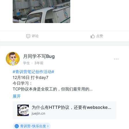
评论
点赞
月同学不写Bug
学生
·
3年前
#青训营笔记创作活动#
12月16日 打卡day7
今日学习：
TCP协议本身是全双工的，但我们最常用的…
展开
为什么有HTTP协议，还要有websocket协议？
juejin.cn
青训营-快乐出发