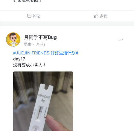
到家我就要阳了
评论
点赞
月同学不写Bug
学生
·
3年前
#JUEJIN FRIENDS 好好生活计划#
day17
没有变成小🐏人！