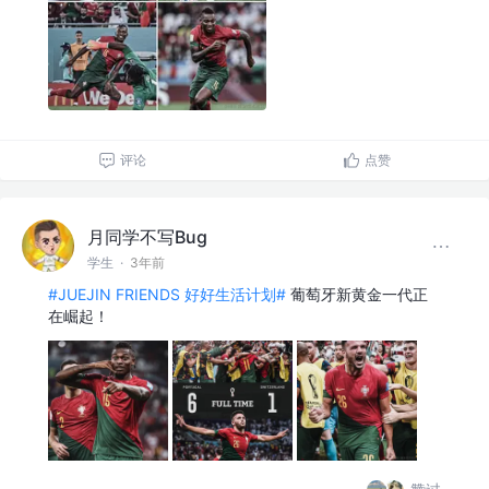
评论
点赞
月同学不写Bug
学生
·
3年前
#JUEJIN FRIENDS 好好生活计划#
葡萄牙新黄金一代正
在崛起！