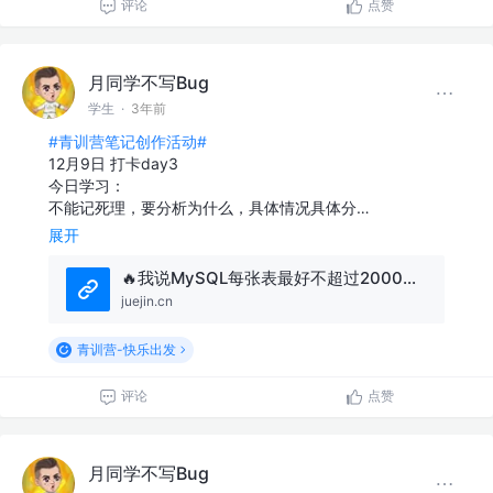
评论
点赞
月同学不写Bug
学生
·
3年前
#青训营笔记创作活动#
12月9日 打卡day3
今日学习：
不能记死理，要分析为什么，具体情况具体分…
展开
🔥我说MySQL每张表最好不超过2000万数据，面试官让我回去等通知？ - 掘金
juejin.cn
青训营-快乐出发
评论
点赞
月同学不写Bug