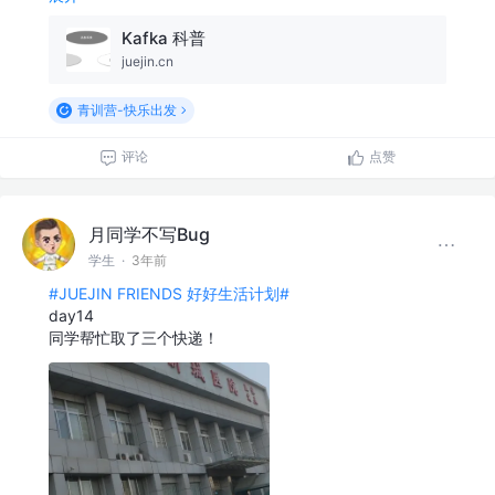
Kafka 科普
juejin.cn
青训营-快乐出发
评论
点赞
月同学不写Bug
学生
·
3年前
#JUEJIN FRIENDS 好好生活计划#
day14
同学帮忙取了三个快递！