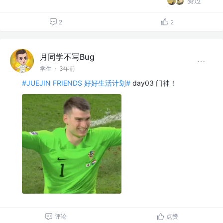
赞过
2
2
月同学不写Bug
学生
·
3年前
#JUEJIN FRIENDS 好好生活计划#
day03 门神！
评论
点赞