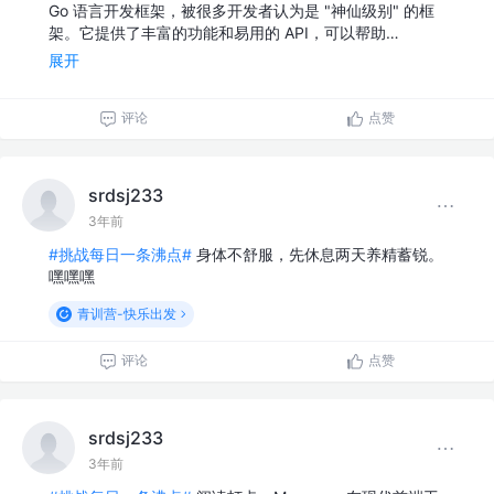
Go 语言开发框架，被很多开发者认为是 "神仙级别" 的框
架。它提供了丰富的功能和易用的 API，可以帮助…
展开
评论
点赞
srdsj233
3年前
#挑战每日一条沸点#
身体不舒服，先休息两天养精蓄锐。
嘿嘿嘿
青训营-快乐出发
评论
点赞
srdsj233
3年前