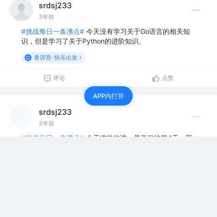
srdsj233
3年前
#挑战每日一条沸点#
今天没有学习关于Go语言的相关知
识，但是学习了关于Python的进阶知识。
青训营-快乐出发
评论
点赞
APP内打开
srdsj233
3年前
#挑战每日一条沸点#
今天准确的讲，是学习的第4天，我
还是停留在基础语法方面的知识，看来大项目的制作对于
我来说是无缘了，只希望在最后可以加深对Go语言知识的
认识。
青训营-快乐出发
评论
点赞