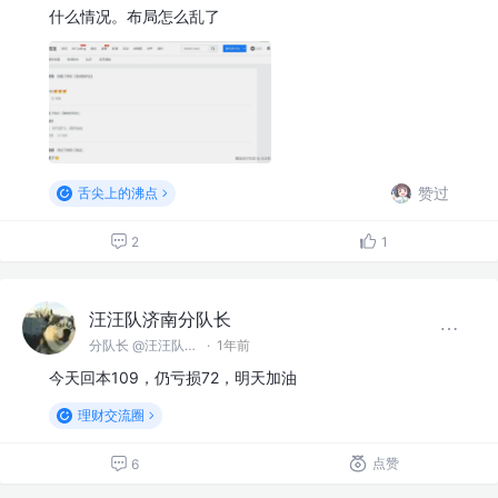
什么情况。布局怎么乱了
赞过
舌尖上的沸点
2
1
汪汪队济南分队长
分队长 @汪汪队济南分队
·
1年前
今天回本109，仍亏损72，明天加油
理财交流圈
点赞
6