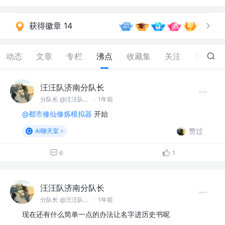
获得徽章 14
动态
文章
专栏
沸点
收藏集
关注
赞
143
汪汪队济南分队长
分队长 @汪汪队济南分队
·
1年前
@都市修仙修炼模拟器
开始
赞过
AI聊天室
6
1
汪汪队济南分队长
分队长 @汪汪队济南分队
·
1年前
现在还有什么简单一点的办法让名字进历史书呢