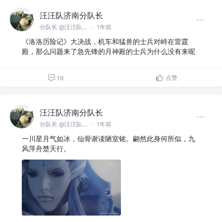
汪汪队济南分队长
分队长 @汪汪队济南分队
·
1年前
《洛洛历险记》大决战，机车和猛兽的士兵对峙在雷霆
殿，那么问题来了急先锋的月神殿的士兵为什么没有来呢
点赞
19
汪汪队济南分队长
分队长 @汪汪队济南分队
·
1年前
一川星月气如冰，仙骨谢读陋室铭。翩然此身何所似，九
风萍舟楚天行。