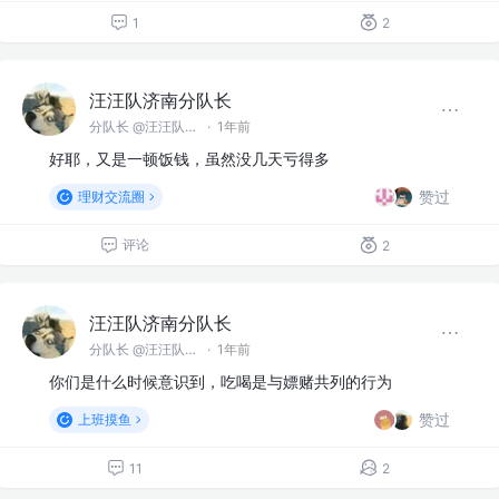
1
2
汪汪队济南分队长
分队长 @汪汪队济南分队
·
1年前
好耶，又是一顿饭钱，虽然没几天亏得多
赞过
理财交流圈
评论
2
汪汪队济南分队长
分队长 @汪汪队济南分队
·
1年前
你们是什么时候意识到，吃喝是与嫖赌共列的行为
赞过
上班摸鱼
11
2