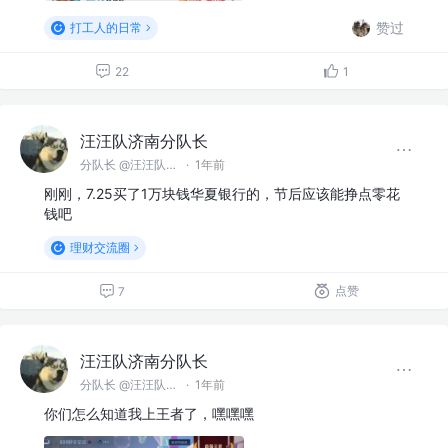
赞过
打工人的日常
22
1
汪汪队济南分队长
分队长 @汪汪队济南分队
·
1年前
刚刚，7.25买了1万块钱华夏银行的，节后应该能挣点零花
钱吧
理财交流圈
点赞
7
汪汪队济南分队长
分队长 @汪汪队济南分队
·
1年前
你们怎么知道我上王者了，嘿嘿嘿