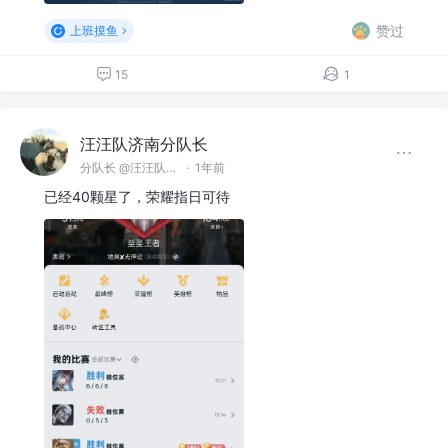
赞过
上班摸鱼
15
1
汪汪队济南分队长
分队长 @汪汪队济南分队
·
1年前
已经40颗星了，荣耀指日可待