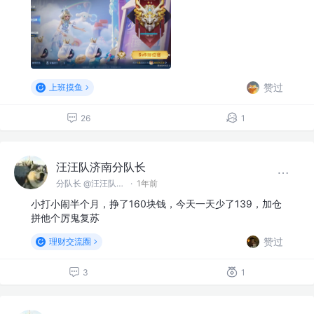
赞过
上班摸鱼
26
1
汪汪队济南分队长
分队长 @汪汪队济南分队
·
1年前
小打小闹半个月，挣了160块钱，今天一天少了139，加仓
拼他个厉鬼复苏
赞过
理财交流圈
3
1