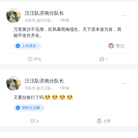
汪汪队济南分队长
分队长 @汪汪队济南分队
·
1年前
万里黄沙不见僧，狂风暴雨掩儒生。天下原本道为首，焉
能平坐共齐名。
赞过
上班摸鱼
评论
1
汪汪队济南分队长
分队长 @汪汪队济南分队
·
1年前
又要拉银行了吗
理财交流圈
点赞
4