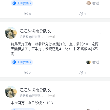
赞过
上班摸鱼
8
1
汪汪队济南分队长
分队长 @汪汪队济南分队
·
1年前
前几天打王者，相着评分怎么能打低一点，最低2.0，这两
天懒得搞了，正常打，发现还是4、5分，打不高根本打不
高
赞过
上班摸鱼
2
1
汪汪队济南分队长
分队长 @汪汪队济南分队
·
1年前
本金两万，今日战绩：-103