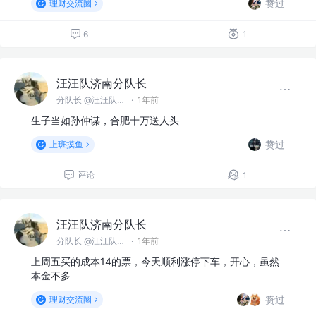
赞过
理财交流圈
6
1
汪汪队济南分队长
分队长 @汪汪队济南分队
·
1年前
生子当如孙仲谋，合肥十万送人头
赞过
上班摸鱼
评论
1
汪汪队济南分队长
分队长 @汪汪队济南分队
·
1年前
上周五买的成本14的票，今天顺利涨停下车，开心，虽然
本金不多
赞过
理财交流圈