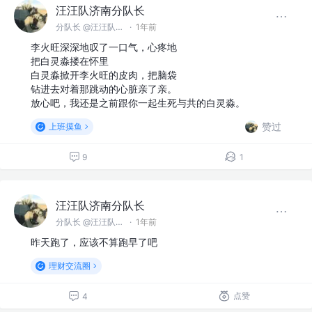
汪汪队济南分队长
分队长 @汪汪队济南分队
·
1年前
李火旺深深地叹了一口气，心疼地
把白灵淼搂在怀里
白灵淼掀开李火旺的皮肉，把脑袋
钻进去对着那跳动的心脏亲了亲。
放心吧，我还是之前跟你一起生死与共的白灵淼。
赞过
上班摸鱼
9
1
汪汪队济南分队长
分队长 @汪汪队济南分队
·
1年前
昨天跑了，应该不算跑早了吧
理财交流圈
点赞
4